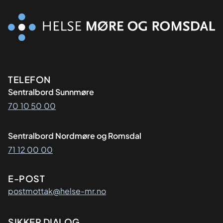
Kontaktinformasjon
TELEFON
Sentralbord Sunnmøre
70 10 50 00
Sentralbord Nordmøre og Romsdal
71 12 00 00
E-POST
postmottak@helse-mr.no
SIKKER DIALOG