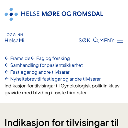
Hopp
til
innhald
LOGG INN
HelsaMi
SØK
MENY
Framside
Fag og forsking
Samhandling for pasientsikkerhet
Fastlegar og andre tilvisarar
Nyheitsbrev til fastlegar og andre tilvisarar
Indikasjon for tilvisingar til Gynekologisk poliklinikk av
gravide med bløding i første trimester
Indikasjon for tilvisingar til