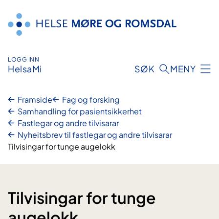
Hopp
til
innhald
LOGG INN
HelsaMi
SØK
MENY
Framside
Fag og forsking
Samhandling for pasientsikkerhet
Fastlegar og andre tilvisarar
Nyheitsbrev til fastlegar og andre tilvisarar
Tilvisingar for tunge augelokk
Tilvisingar for tunge
augelokk