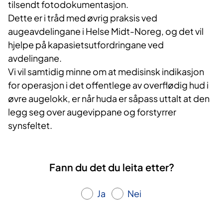
tilsendt fotodokumentasjon.
Dette er i tråd med øvrig praksis ved
augeavdelingane i Helse Midt-Noreg, og det vil
hjelpe på kapasietsutfordringane ved
avdelingane.
Vi vil samtidig minne om at medisinsk indikasjon
for operasjon i det offentlege av overflødig hud i
øvre augelokk, er når huda er såpass uttalt at den
legg seg over augevippane og forstyrrer
synsfeltet.
Fann du det du leita etter?
Ja
Nei