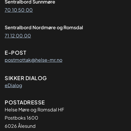
Sentralbord Sunnmøre
70 10 50 00
Sentralbord Nordmøre og Romsdal
71 12 00 00
E-POST
postmottak@helse-mr.no
SIKKER DIALOG
eDialog
Adresse
POSTADRESSE
Helse Møre og Romsdal HF
Postboks 1600
6026 Ålesund