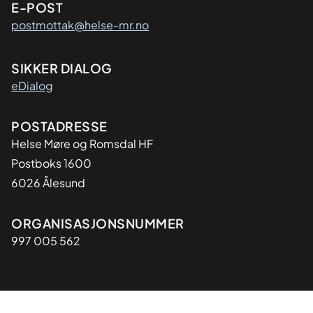
E-POST
postmottak@helse-mr.no
SIKKER DIALOG
eDialog
Adresse
POSTADRESSE
Helse Møre og Romsdal HF
Postboks 1600
6026 Ålesund
Organisasjon
ORGANISASJONSNUMMER
997 005 562