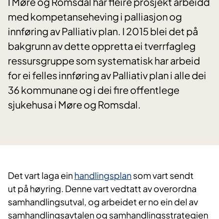
I Møre og Romsdal har fleire prosjekt arbeidd
med kompetanseheving i palliasjon og
innføring av Palliativ plan. I 2015 blei det på
bakgrunn av dette oppretta ei tverrfagleg
ressursgruppe som systematisk har arbeid
for ei felles innføring av Palliativ plan i alle dei
36 kommunane og i dei fire offentlege
sjukehusa i Møre og Romsdal.
​Det vart laga ein
handlingsplan
som vart sendt
ut på høyring. Denne vart vedtatt av overordna
samhandlingsutval, og arbeidet er no ein del av
samhandlingsavtalen og samhandlingsstrategien