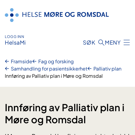
Hopp
til
innhald
LOGG INN
HelsaMi
SØK
MENY
Framside
Fag og forsking
Samhandling for pasientsikkerhet
Palliativ plan
Innføring av Palliativ plan i Møre og Romsdal
Innføring av Palliativ plan i
Møre og Romsdal