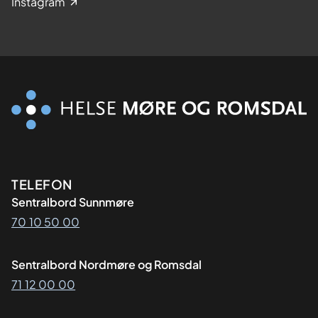
Instagram
Kontaktinformasjon
TELEFON
Sentralbord Sunnmøre
70 10 50 00
Sentralbord Nordmøre og Romsdal
71 12 00 00