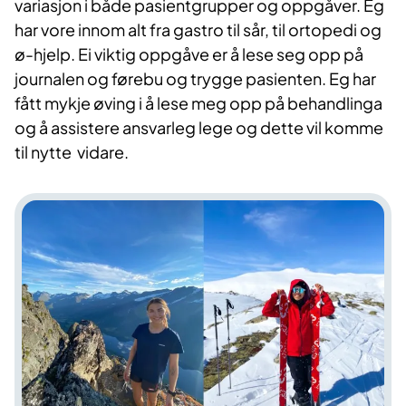
variasjon i både pasientgrupper og oppgåver. Eg
har vore innom alt fra gastro til sår, til ortopedi og
ø-hjelp. Ei viktig oppgåve er å lese seg opp på
journalen og førebu og trygge pasienten. Eg har
fått mykje øving i å lese meg opp på behandlinga
og å assistere ansvarleg lege og dette vil komme
til nytte vidare. ​​