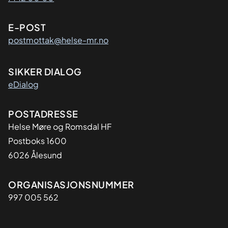
E-POST
postmottak@helse-mr.no
SIKKER DIALOG
eDialog
Adresse
POSTADRESSE
Helse Møre og Romsdal HF
Postboks 1600
6026 Ålesund
Organisasjon
ORGANISASJONSNUMMER
997 005 562