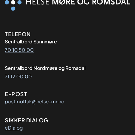
Kontaktinformasjon
TELEFON
Sentralbord Sunnmøre
70 10 50 00
Sentralbord Nordmøre og Romsdal
71 12 00 00
E-POST
postmottak@helse-mr.no
SIKKER DIALOG
eDialog