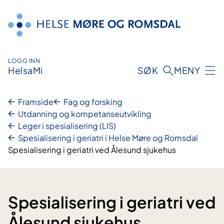
Hopp
til
innhald
LOGG INN
HelsaMi
SØK
MENY
Framside
Fag og forsking
Utdanning og kompetanseutvikling
Leger i spesialisering (LIS)
Spesialisering i geriatri i Helse Møre og Romsdal
Spesialisering i geriatri ved Ålesund sjukehus
Spesialisering i geriatri ved
Ålesund sjukehus