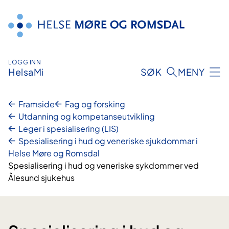
Hopp
til
innhald
LOGG INN
HelsaMi
SØK
MENY
Framside
Fag og forsking
Utdanning og kompetanseutvikling
Leger i spesialisering (LIS)
Spesialisering i hud og veneriske sjukdommar i
Helse Møre og Romsdal
Spesialisering i hud og veneriske sykdommer ved
Ålesund sjukehus