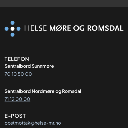
Kontaktinformasjon
TELEFON
Sentralbord Sunnmøre
70 10 50 00
Sentralbord Nordmøre og Romsdal
71 12 00 00
E-POST
postmottak@helse-mr.no