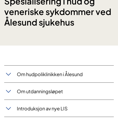
Spesialisering i hud og
veneriske sykdommer ved
Ålesund sjukehus
Om hudpoliklinikken i Ålesund
Om utdanningsløpet
Introduksjon av nye LIS