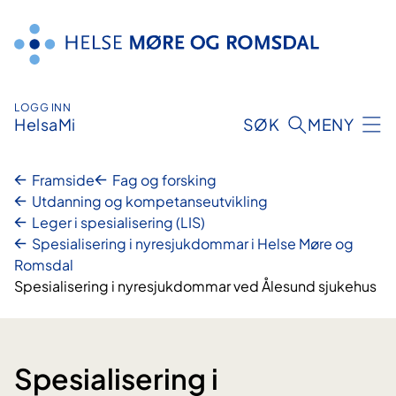
Hopp
til
innhald
LOGG INN
HelsaMi
SØK
MENY
Framside
Fag og forsking
Utdanning og kompetanseutvikling
Leger i spesialisering (LIS)
Spesialisering i nyresjukdommar i Helse Møre og
Romsdal
Spesialisering i nyresjukdommar ved Ålesund sjukehus
Spesialisering i