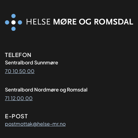
Kontaktinformasjon
TELEFON
Sentralbord Sunnmøre
70 10 50 00
Sentralbord Nordmøre og Romsdal
71 12 00 00
E-POST
postmottak@helse-mr.no