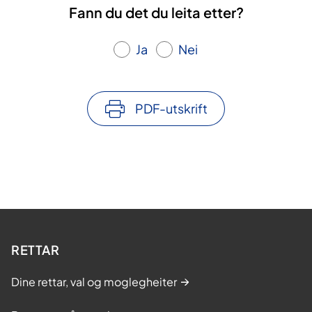
Fann du det du leita etter?
Ja
Nei
PDF-utskrift
RETTAR
Dine rettar, val og moglegheiter