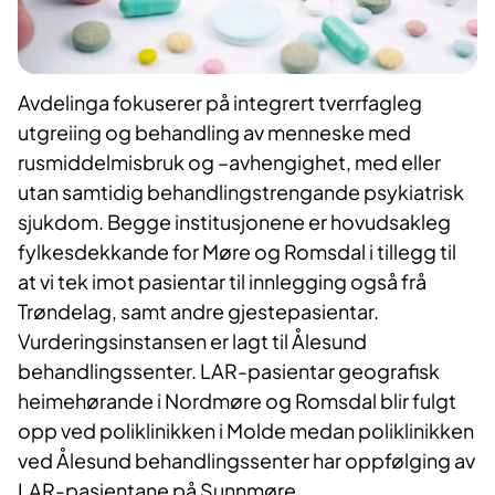
Avdelinga fokuserer på integrert tverrfagleg
utgreiing og behandling av menneske med
rusmiddelmisbruk og –avhengighet, med eller
utan samtidig behandlingstrengande psykiatrisk
sjukdom. Begge institusjonene er hovudsakleg
fylkesdekkande for Møre og Romsdal i tillegg til
at vi tek imot pasientar til innlegging også frå
Trøndelag, samt andre gjestepasientar.
Vurderingsinstansen er lagt til Ålesund
behandlingssenter. LAR-pasientar geografisk
heimehørande i Nordmøre og Romsdal blir fulgt
opp ved poliklinikken i Molde medan poliklinikken
ved Ålesund behandlingssenter har oppfølging av
LAR-pasientane på Sunnmøre.