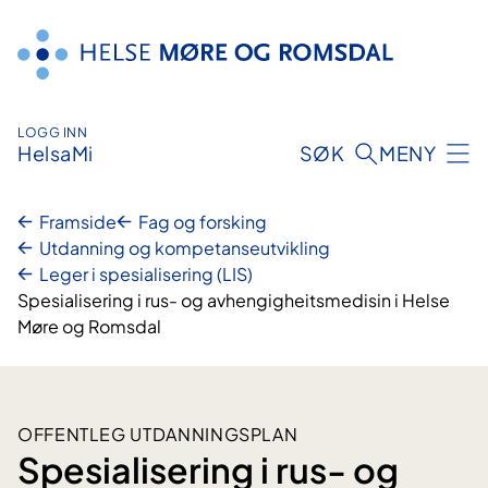
Hopp
til
innhald
LOGG INN
HelsaMi
SØK
MENY
Framside
Fag og forsking
Utdanning og kompetanseutvikling
Leger i spesialisering (LIS)
Spesialisering i rus- og avhengigheitsmedisin i Helse
Møre og Romsdal
OFFENTLEG UTDANNINGSPLAN
Spesialisering i rus- og