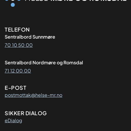
Kontaktinformasjon
TELEFON
Sentralbord Sunnmøre
70 10 50 00
Sentralbord Nordmøre og Romsdal
71 12 00 00
E-POST
postmottak@helse-mr.no
SIKKER DIALOG
eDialog