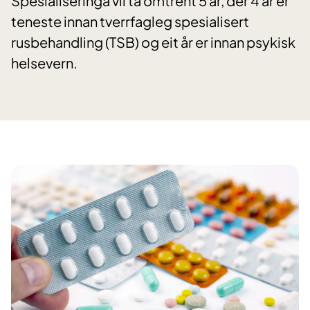
Spesialiseringa vil ta omtrent 5 år, der 4 år er
teneste innan tverrfagleg spesialisert
rusbehandling (TSB) og eit år er innan psykisk
helsevern.