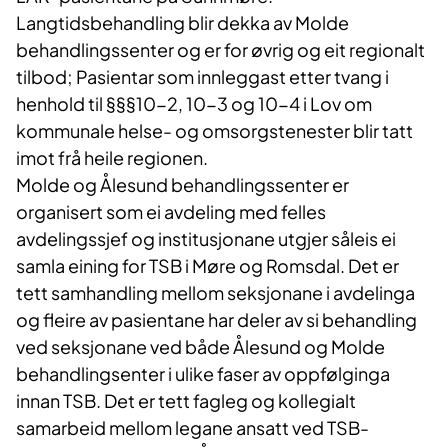
Langtidsbehandling blir dekka av Molde
behandlingssenter og er for øvrig og eit regionalt
tilbod; Pasientar som innleggast etter tvang i
henhold til §§§10-2, 10-3 og 10-4 i Lov om
kommunale helse- og omsorgstenester blir tatt
imot frå heile regionen.
Molde og Ålesund behandlingssenter er
organisert som ei avdeling med felles
avdelingssjef og institusjonane utgjer såleis ei
samla eining for TSB i Møre og Romsdal. Det er
tett samhandling mellom seksjonane i avdelinga
og fleire av pasientane har deler av si behandling
ved seksjonane ved både Ålesund og Molde
behandlingsenter i ulike faser av oppfølginga
innan TSB. Det er tett fagleg og kollegialt
samarbeid mellom legane ansatt ved TSB-