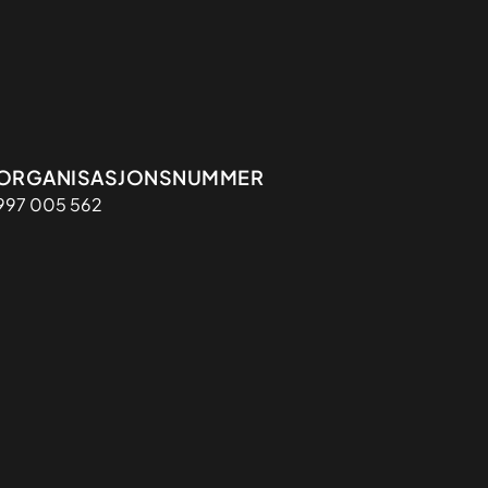
Organisasjon
ORGANISASJONSNUMMER
997 005 562