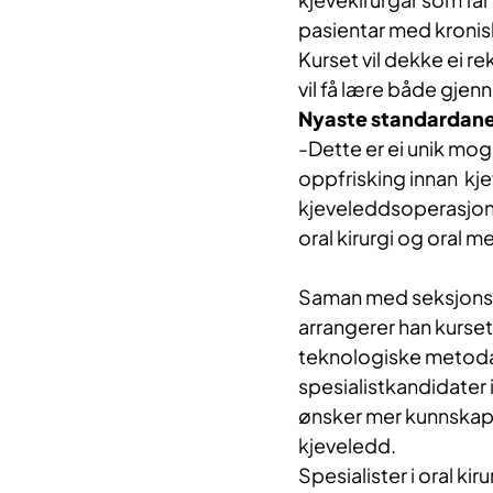
pasientar med kronis
Kurset vil dekke ei r
vil få lære både gjen
Nyaste standardan
-Dette er ei unik mogl
oppfrisking innan kje
kjeveleddsoperasjoner
oral kirurgi og oral m
Saman med seksjonsle
arrangerer han kurse
teknologiske metodan
spesialistkandidater i
ønsker mer kunnskap 
kjeveledd.
Spesialister i oral ki