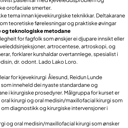
ke orofaciale smerter.
ekke tema innan kjevekirurgiske teknikkar. Deltakarane
nom teoretiske førelesningar og praktiske øvingar
e og teknologiske metodane
egheit for fagfolk som ønskjer ei djupare innsikt eller
veleddsinjeksjoner, artrocentese, artroskopi, og
ar, forklarer kurshaldar overtannlege, spesialist i
edisin, dr. odont. Lado Lako Loro.
iar for kjevekirurgi Ålesund, Reidun Lunde
t som inneheld dei nyaste standardane og
e i kirurgiske prosedyrer. Målgruppa for kurset er
 oral kirurgi og oral medisin/maxillofacial kirurgi som
om diagnostikk og kirurgiske intervensjoner i
rurgi og oral medisin/maxillofacial kirurgi som ønsker