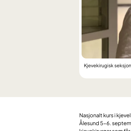
Kjevekirugisk seksjon 
Nasjonalt kurs i kjev
Ålesund 5-6. septembe
kjevekirurgar som få