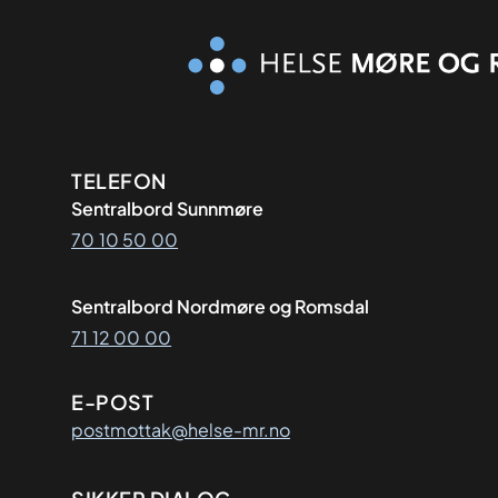
Kontaktinformasjon
TELEFON
Sentralbord Sunnmøre
70 10 50 00
Sentralbord Nordmøre og Romsdal
71 12 00 00
E-POST
postmottak@helse-mr.no