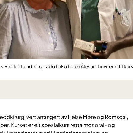
v Reidun Lunde og Lado Lako Loro i Ålesund inviterer til kurs 
eleddkirurgi vert arrangert av Helse Møre og Romsdal,
r. Kurset er eit spesialkurs retta mot oral- og
r tilvist pasientar med kjeveleddsproblem og