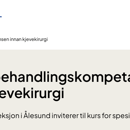
en innan kjevekirurgi
 behandlingskompet
evekirurgi
sjon i Ålesund inviterer til kurs for spes