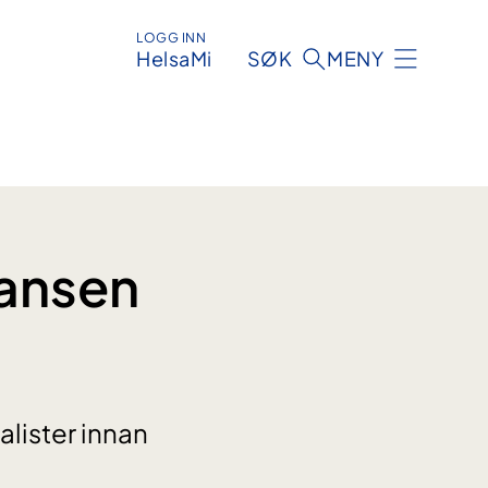
LOGG INN
HelsaMi
SØK
MENY
ansen
ialister innan