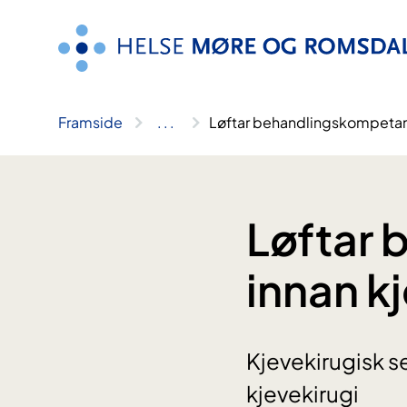
Hopp
til
innhald
Framside
..
.
Løftar behandlingskompetans
Løftar
innan kj
Kjevekirugisk sek
kjevekirugi