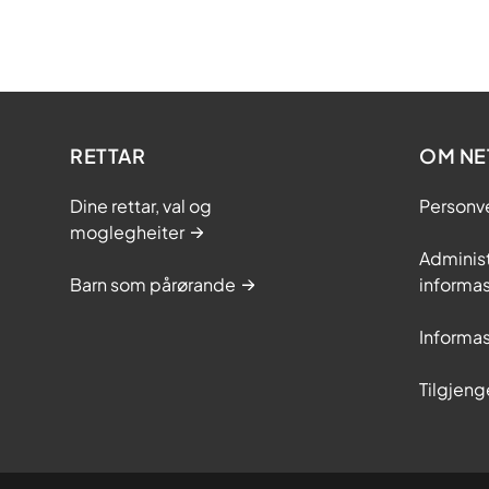
RETTAR
OM NE
Dine rettar, val og
Personv
moglegheiter
Adminis
Barn som pårørande
informas
Informas
Tilgjeng