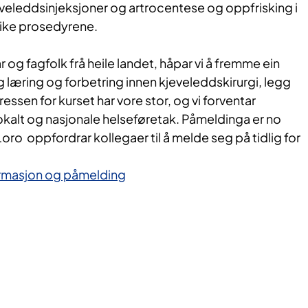
jeveleddsinjeksjoner og artrocentese og oppfrisking i
like prosedyrene.
 og fagfolk frå heile landet, håpar vi å fremme ein
eg læring og forbetring innen kjeveleddskirurgi, legg
essen for kurset har vore stor, og vi forventar
okalt og nasjonale helseføretak. Påmeldinga er no
ro oppfordrar kollegaer til å melde seg på tidlig for
formasjon og påmelding