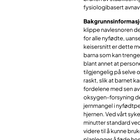
fysiologibasert avnavl
Bakgrunnsinformas
klippe navlesnoren de
for alle nyfødte, uans
keisersnitt er dette m
barna som kan trenge u
blant annet at personel
tilgjengelig på selv
raskt, slik at barnet 
fordelene med sen avn
oksygen-forsyning de
jernmangel i nyfødtpe
hjernen. Ved vårt syke
minutter standard ved 
videre til å kunne bru
planlegger å føde hos 