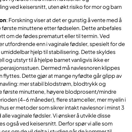
ing ved keisersnitt, uten økt risiko for mor og barn
jon
: Forskning viser at det er gunstig å vente med å
 første minuttene etter fødselen. Dette anbefales
ett om de fødes prematurt eller til termin. Ved
er utfordrende enn i vaginale fødsler, spesielt for de
middelbar hjelp til stabilisering. Dette skyldes
l og utstyr til å hjelpe barnet vanligvis ikke er
e operasjonsstuen. Dermed må navlesnoren klippes
kan flyttes. Dette gjør at mange nyfødte går glipp av
avling: mer stabil blodstrøm, blodtrykk og
 første minuttene, høyere blodprosent/mindre
rioden (4-6 måneder), flere stamceller, mer myelin i
hus er metoder som sikrer intakt navlesnor i minst 3
alle vaginale fødsler. Vi ønsker å utvikle disse
kes også ved keisersnitt. Derfor spør vi alle som
oss om de vil delta i studien når de kommer til