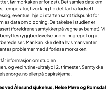
tter, før morkaken er forløst). Det samles data om
 temperatur, hvor lang tid det tar fra fødsel til
sig, eventuell hjelp i starten samt tidspunkt for
mles data om blødning. Deltakelse i studien er
basert (foreldrene samtykker på vegne av barnet). Vi
n benyttes ryggbedøvelse under inngrepet og at
 forberedelser. Man kan ikke delta hvis man venter
forventes problemer med å forløse morkaken.
får informasjon om studien i
 og ved rutine-ultralyd i 2. trimester. Samtykke
helsenorge.no eller på papirskjema.
s ved Ålesund sjukehus, Helse Møre og Romsdal