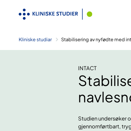
Hopp
til
innhald
Kliniske studiar
Stabilisering av nyfødte med int
INTACT
Stabilis
navlesno
Studien undersøker om
gjennomførtbart, try