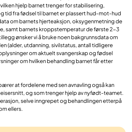
ilken hjelp barnet trenger for stabilisering,
 tid fra fødsel til barnet er plassert hud-mot-hud
e data om barnets hjerteaksjon, oksygenmetning de
ne, samt barnets kroppstemperatur de første 2-3
I tillegg ønsker vi å bruke noen bakgrunnsdata om
n (alder, utdanning, sivilstatus, antall tidligere
opplysninger om aktuelt svangerskap og fødsel
ysninger om hvilken behandling barnet får etter
rer at fordelene med sen avnavling også kan
keisersnitt, og som trenger hjelp av nyfødt-teamet.
erasjon, selve inngrepet og behandlingen etterpå
m ellers.