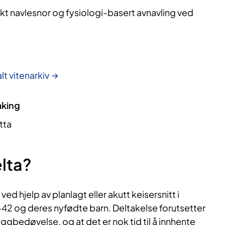
akt navlesnor og fysiologi-basert avnavling ved
lt vitenarkiv
aking
tta
lta?
ed hjelp av planlagt eller akutt keisersnitt i
2 og deres nyfødte barn. Deltakelse forutsetter
ggbedøvelse, og at det er nok tid til å innhente