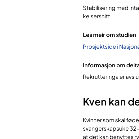
Stabilisering med int
keisersnitt
Les meir om studien
Prosjektside i Nasjona
Informasjon om delt
Rekrutteringa er avslu
Kven kan de
Kvinner som skal føde v
svangerskapsuke 32-4
at det kan benyttes ry