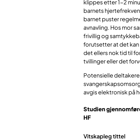
klippes etter 1-2 minu
barnets hjertefrekvens,
barnet puster regelmes
avnavling. Hos mor sa
frivillig og samtykke
forutsetter at det ka
det ellers nok tid til
tvillinger eller det 
Potensielle deltakere 
svangerskapsomsorgen,
avgis elektronisk på 
Studien gjennomføre
HF
Vitskapleg tittel