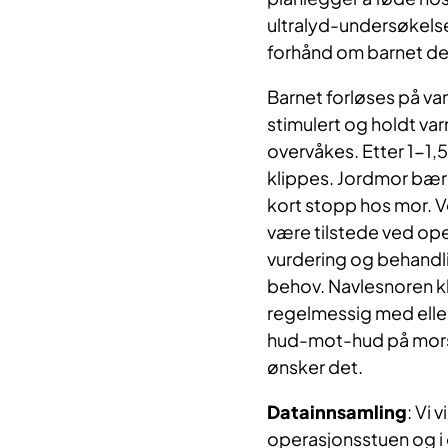
ultralyd-undersøkelse
forhånd om barnet dere
Barnet forløses på van
stimulert og holdt va
overvåkes. Etter 1-1,
klippes. Jordmor bære
kort stopp hos mor. Ve
være tilstede ved ope
vurdering og behandli
behov. Navlesnoren kl
regelmessig med eller 
hud-mot-hud på mors 
ønsker det.
Datainnsamling
: Vi 
operasjonsstuen og i d