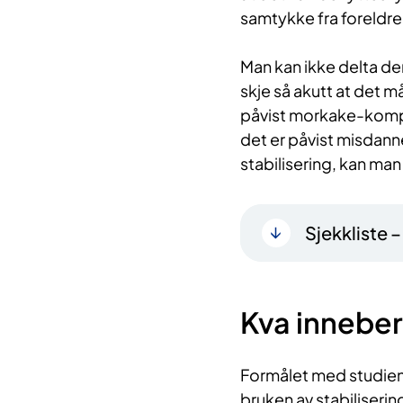
samtykke fra foreldr
Man kan ikke delta der
skje så akutt at det m
påvist morkake-kompl
det er påvist misdanne
stabilisering, kan man 
Sjekkliste 
Kva inneber
Formålet med studien
bruken av stabiliseri