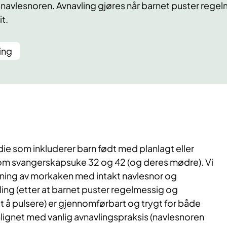
e navlesnoren. Avnavling gjøres når barnet puster rege
it.
ing
udie som inkluderer barn født med planlagt eller
lom svangerskapsuke 32 og 42 (og deres mødre). Vi
ning av morkaken med intakt navlesnor og
ling (etter at barnet puster regelmessig og
t å pulsere) er gjennomførbart og trygt for både
ignet med vanlig avnavlingspraksis (navlesnoren