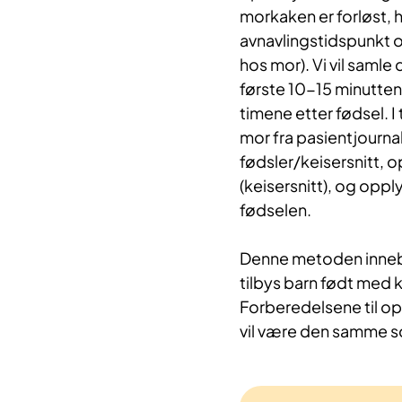
morkaken er forløst, hv
avnavlingstidspunkt og
hos mor). Vi vil saml
første 10-15 minutte
timene etter fødsel. 
mor fra pasientjournale
fødsler/keisersnitt, 
(keisersnitt), og oppl
fødselen.
Denne metoden innebæ
tilbys barn født med 
Forberedelsene til op
vil være den samme so