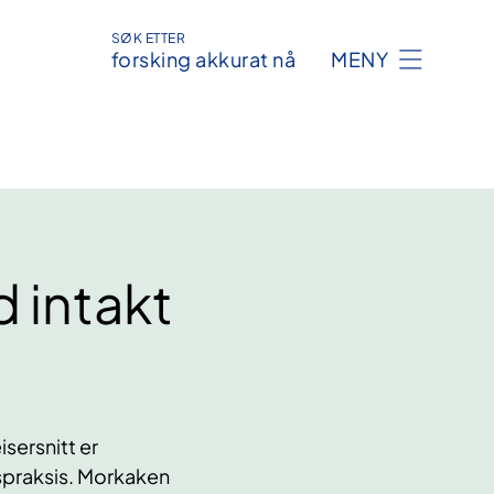
SØK ETTER
forsking akkurat nå
MENY
 intakt
sersnitt er
spraksis. Morkaken