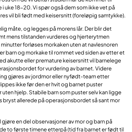
 i uke 18-20. Vi spør også dem som ikke vet på
s vil bli født med keisersnitt (foreløpig samtykke).
lig måte, og legges på morens lår. Der blir det
rmt mens tilstanden vurderes og hjerterytmen
5 minutter forløses morkaken uten at navlesnoren
r barn og morkake til rommet ved siden av etter et
d akutte eller premature keisersnitt vil barnelege
rasjonsbordet for vurdering av barnet. Videre
ng gjøres av jordmor eller nyfødt-team etter
ippes ikke før den er hvit og barnet puster
uten hjelp. Stabile barn som puster selv kan ligge
bryst allerede på operasjonsbordet så sant mor
vil gjøre en del observasjoner av mor og barn på
e to første timene etterpå (tid fra barnet er født til