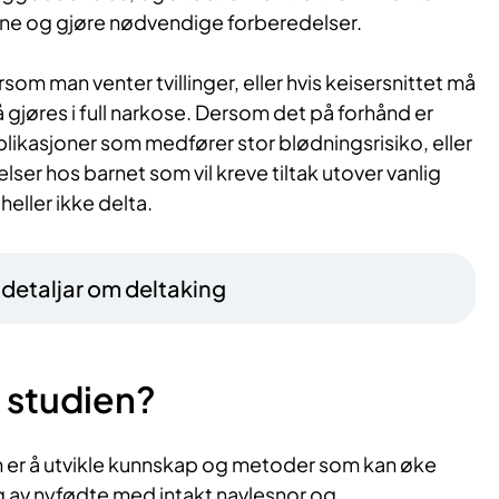
ene og gjøre nødvendige forberedelser.
som man venter tvillinger, eller hvis keisersnittet må
å gjøres i full narkose. Dersom det på forhånd er
ikasjoner som medfører stor blødningsrisiko, eller
lser hos barnet som vil kreve tiltak utover vanlig
heller ikke delta.
– detaljar om deltaking
 studien?
 er å utvikle kunnskap og metoder som kan øke
ng av nyfødte med intakt navlesnor og