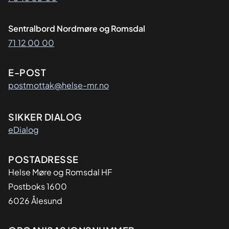
Sentralbord Nordmøre og Romsdal
71 12 00 00
E-POST
postmottak@helse-mr.no
SIKKER DIALOG
eDialog
Adresse
POSTADRESSE
Helse Møre og Romsdal HF
Postboks 1600
6026 Ålesund