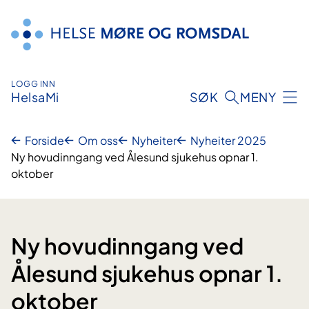
Hopp
til
innhald
LOGG INN
HelsaMi
SØK
MENY
Forside
Om oss
Nyheiter
Nyheiter 2025
Ny hovudinngang ved Ålesund sjukehus opnar 1.
oktober
Ny hovudinngang ved
Ålesund sjukehus opnar 1.
oktober