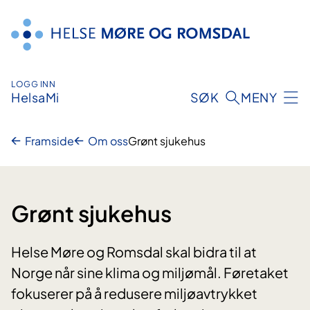
Hopp
til
innhald
LOGG INN
HelsaMi
SØK
MENY
Framside
Om oss
Grønt sjukehus
Grønt sjukehus
Helse Møre og Romsdal skal bidra til at
Norge når sine klima og miljømål. Føretaket
fokuserer på å redusere miljøavtrykket