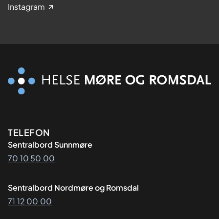
Instagram
Kontaktinformasjon
TELEFON
Sentralbord Sunnmøre
70 10 50 00
Sentralbord Nordmøre og Romsdal
71 12 00 00