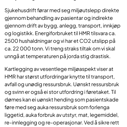
Sjukehusdrift førar med seg miljøutslepp direkte
gjennom behandling av pasientar og indirekte
gjennom drift av bygg, anlegg, transport, innkjøp
og logistikk. Energiforbruket til HMR tilsvara ca.
2500 hushaldningar og vi har et CO2 utslipp på
ca. 22 000 tonn. Vi treng straks tiltak om vi skal
unngå at temperaturen på jorda stig drastisk.
Kartlegging av vesentlege miljøaspekt viser at
HMR har størst utfordringar knytte til transport,
avfall og unødig ressursbruk. Uønskt ressursbruk
og svinn er også ei stor utfordring i føretaket. Til
dømes kan ei uønskt hending som pasientskade
føre med seg auka ressursbruk som forlenga
liggetid, auka forbruk av utstyr, mat, legemiddel,
re-innlegging og re-operasjonar. Ved å sikre rett