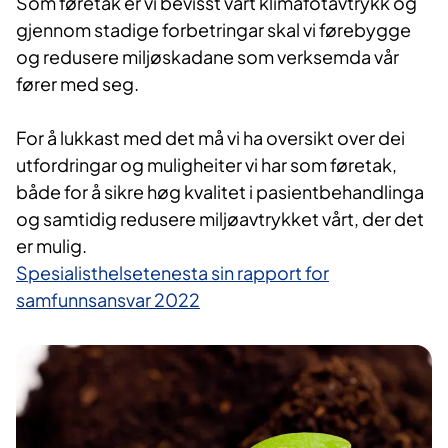
Som føretak er vi bevisst vårt klimafotavtrykk og
gjennom stadige forbetringar skal vi førebygge
og redusere miljøskadane som verksemda vår
fører med seg.
For å lukkast med det må vi ha oversikt over dei
utfordringar og muligheiter vi har som føretak,
både for å sikre høg kvalitet i pasientbehandlinga
og samtidig redusere miljøavtrykket vårt, der det
er mulig.
Spesialisthelsetenesta sin rapport for
samfunnsansvar 2022