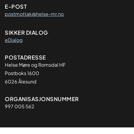
E-POST
postmottak@helse-mr.no
SIKKER DIALOG
eDialog
Adresse
POSTADRESSE
Helse Møre og Romsdal HF
Postboks 1600
6026 Ålesund
Organisasjon
ORGANISASJONSNUMMER
997 005 562