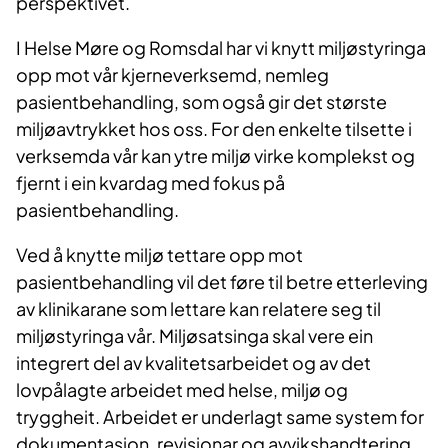
perspektivet.
I Helse Møre og Romsdal har vi knytt miljøstyringa
opp mot vår kjerneverksemd, nemleg
pasientbehandling, som også gir det største
miljøavtrykket hos oss. For den enkelte tilsette i
verksemda vår kan ytre miljø virke komplekst og
fjernt i ein kvardag med fokus på
pasientbehandling.
​Ved å knytte miljø tettare opp mot
pasientbehandling vil det føre til betre etterleving
av klinikarane som lettare kan relatere seg til
miljøstyringa vår. Miljøsatsinga skal vere ein
integrert del av kvalitetsarbeidet og av det
lovpålagte arbeidet med helse, miljø og
tryggheit. Arbeidet er underlagt same system for
dokumentasjon, revisjonar og avvikshandtering.​