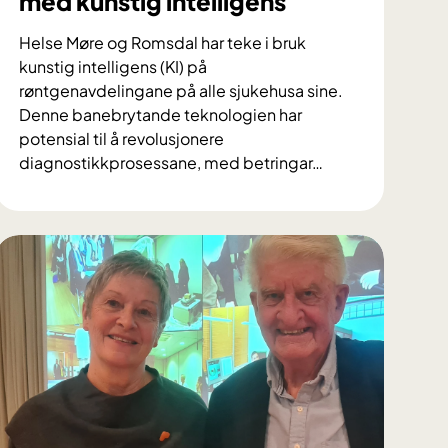
med kunstig intelligens
Helse Møre og Romsdal har teke i bruk
kunstig intelligens (KI) på
røntgenavdelingane på alle sjukehusa sine.
Denne banebrytande teknologien har
potensial til å revolusjonere
diagnostikkprosessane, med betringar
…
R
a
s
k
a
r
e
r
ø
n
t