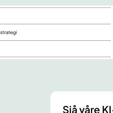
 strategi
Sjå våre K