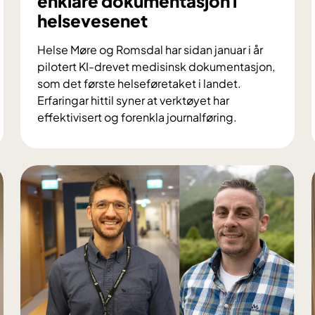
enklare dokumentasjon i
helsevesenet
Helse Møre og Romsdal har sidan januar i år
pilotert KI-drevet medisinsk dokumentasjon,
som det første helseføretaket i landet.
Erfaringar hittil syner at verktøyet har
effektivisert og forenkla journalføring.
E
i
n
d
i
g
i
t
a
l
a