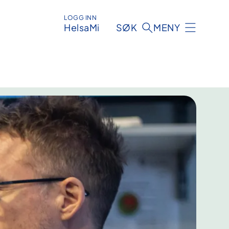
LOGG INN
HelsaMi
SØK
MENY