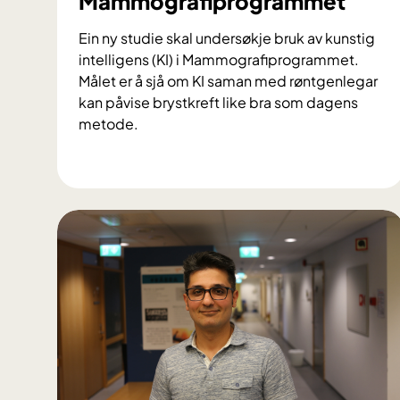
Mammografiprogrammet
Ein ny studie skal undersøkje bruk av kunstig
intelligens (KI) i Mammografiprogrammet.
Målet er å sjå om KI saman med røntgenlegar
kan påvise brystkreft like bra som dagens
metode.
K
u
n
s
t
i
g
i
n
t
e