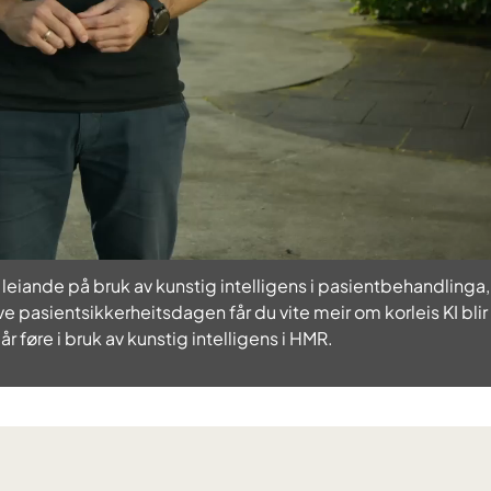
e
l
a
v
v
i
 leiande på bruk av kunstig intelligens i pasientbehandling
d
ve pasientsikkerheitsdagen får du vite meir om korleis KI blir
går føre i bruk av kunstig intelligens i HMR.
e
o