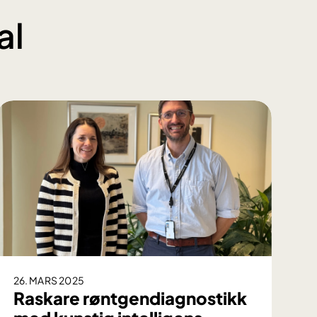
al
26. MARS 2025
Raskare røntgendiagnostikk