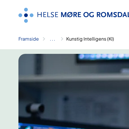
Hopp
til
innhald
Framside
..
.
Kunstig Intelligens (KI)