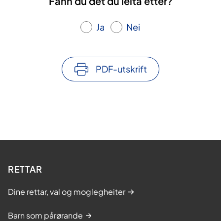
Fann du det du leita etter?
Ja
Nei
PDF-utskrift
RETTAR
Dine rettar, val og moglegheiter
Barn som pårørande