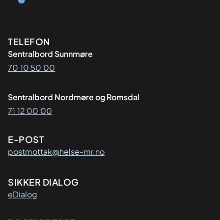
Kontaktinformasjon
TELEFON
Sentralbord Sunnmøre
70 10 50 00
Sentralbord Nordmøre og Romsdal
71 12 00 00
E-POST
postmottak@helse-mr.no
SIKKER DIALOG
eDialog