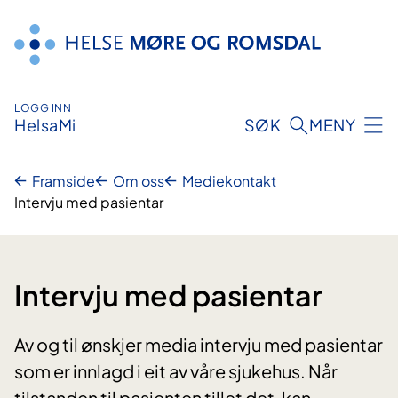
Hopp
til
innhald
LOGG INN
HelsaMi
SØK
MENY
Framside
Om oss
Mediekontakt
Intervju med pasientar
Intervju med pasientar
Av og til ønskjer media intervju med pasientar
som er innlagd i eit av våre sjukehus. Når
tilstanden til pasienten tillet det, kan