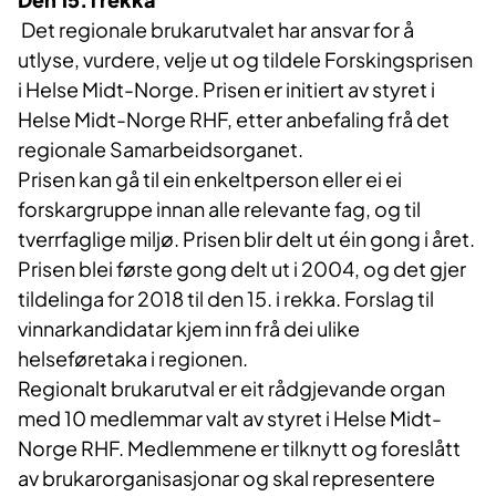
Det regionale brukarutvalet har ansvar for å
utlyse, vurdere, velje ut og tildele Forskingsprisen
i Helse Midt-Norge. Prisen er initiert av styret i
Helse Midt-Norge RHF, etter anbefaling frå det
regionale Samarbeidsorganet.
Prisen kan gå til ein enkeltperson eller ei ei
forskargruppe innan alle relevante fag, og til
tverrfaglige miljø. Prisen blir delt ut éin gong i året.
Prisen blei første gong delt ut i 2004, og det gjer
tildelinga for 2018 til den 15. i rekka. Forslag til
vinnarkandidatar kjem inn frå dei ulike
helseføretaka i regionen.
Regionalt brukarutval er eit rådgjevande organ
med 10 medlemmar valt av styret i Helse Midt-
Norge RHF. Medlemmene er tilknytt og foreslått
av brukarorganisasjonar og skal representere