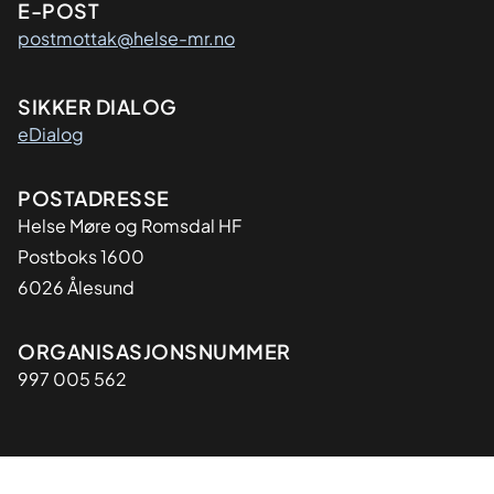
E-POST
postmottak@helse-mr.no
SIKKER DIALOG
eDialog
Adresse
POSTADRESSE
Helse Møre og Romsdal HF
Postboks 1600
6026 Ålesund
Organisasjon
ORGANISASJONSNUMMER
997 005 562