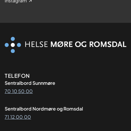
Instagram
Kontaktinformasjon
TELEFON
Sentralbord Sunnmøre
70 10 50 00
Sentralbord Nordmøre og Romsdal
71 12 00 00