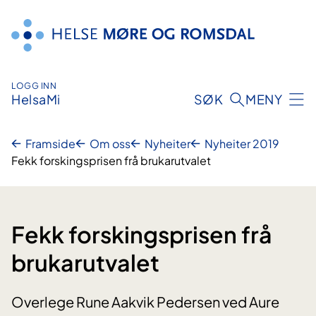
Hopp
til
innhald
LOGG INN
HelsaMi
SØK
MENY
Framside
Om oss
Nyheiter
Nyheiter 2019
Fekk forskingsprisen frå brukarutvalet
Fekk forskingsprisen frå
brukarutvalet
Overlege Rune Aakvik Pedersen ved Aure