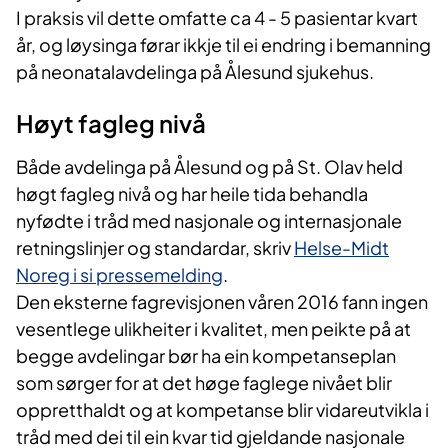
I praksis vil dette omfatte ca 4 - 5 pasientar kvart
år, og løysinga førar ikkje til ei endring i bemanning
på neonatalavdelinga på Ålesund sjukehus.
Høyt fagleg nivå
Både avdelinga på Ålesund og på St. Olav held
høgt fagleg nivå og har heile tida behandla
nyfødte i tråd med nasjonale og internasjonale
retningslinjer og standardar, skriv
Helse-Midt
Noreg i si pressemelding
.
Den eksterne fagrevisjonen våren 2016 fann ingen
vesentlege ulikheiter i kvalitet, men peikte på at
begge avdelingar bør ha ein kompetanseplan
som sørger for at det høge faglege nivået blir
oppretthaldt og at kompetanse blir vidareutvikla i
tråd med dei til ein kvar tid gjeldande nasjonale