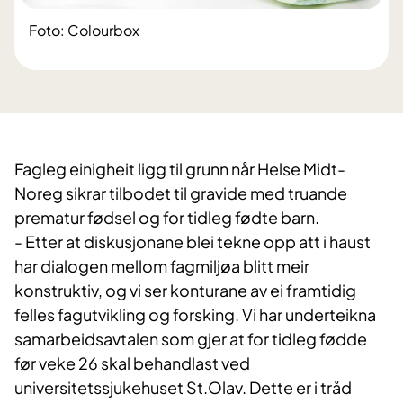
Foto: Colourbox
Fagleg einigheit ligg til grunn når Helse Midt-
Noreg sikrar tilbodet til gravide med truande
prematur fødsel og for tidleg fødte barn.
- Etter at diskusjonane blei tekne opp att i haust
har dialogen mellom fagmiljøa blitt meir
konstruktiv, og vi ser konturane av ei framtidig
felles fagutvikling og forsking. Vi har underteikna
samarbeidsavtalen som gjer at for tidleg fødde
før veke 26 skal behandlast ved
universitetssjukehuset St.Olav. Dette er i tråd