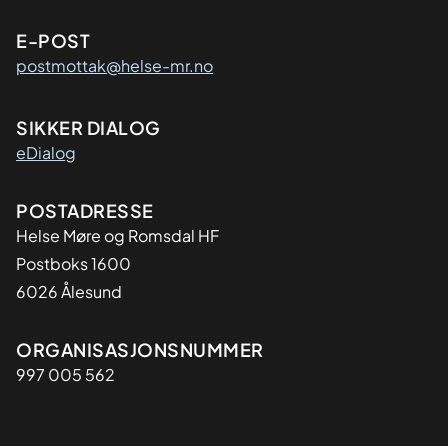
E-POST
postmottak@helse-mr.no
SIKKER DIALOG
eDialog
Adresse
POSTADRESSE
Helse Møre og Romsdal HF
Postboks 1600
6026 Ålesund
Organisasjon
ORGANISASJONSNUMMER
997 005 562