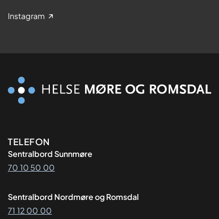
Instagram
Kontaktinformasjon
TELEFON
Sentralbord Sunnmøre
70 10 50 00
Sentralbord Nordmøre og Romsdal
71 12 00 00