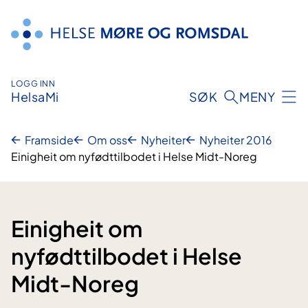
Hopp
til
innhald
LOGG INN
HelsaMi
SØK
MENY
Framside
Om oss
Nyheiter
Nyheiter 2016
Einigheit om nyfødttilbodet i Helse Midt-Noreg
Einigheit om
nyfødttilbodet i Helse
Midt-Noreg