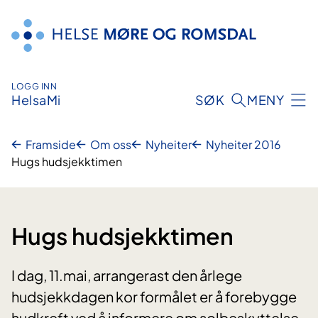
Hopp
til
innhald
LOGG INN
HelsaMi
SØK
MENY
Framside
Om oss
Nyheiter
Nyheiter 2016
Hugs hudsjekktimen
Hugs hudsjekktimen
I dag, 11.mai, arrangerast den årlege
hudsjekkdagen kor formålet er å forebygge
hudkreft ved å informere om solbeskyttelse