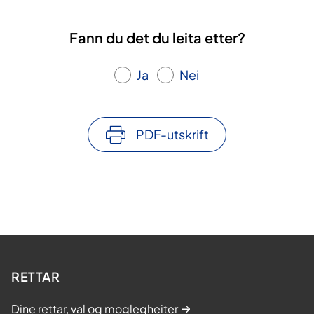
Fann du det du leita etter?
Ja
Nei
PDF-utskrift
RETTAR
Dine rettar, val og moglegheiter