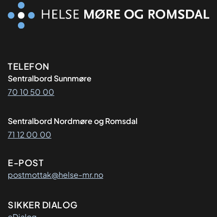
Kontaktinformasjon
TELEFON
Sentralbord Sunnmøre
70 10 50 00
Sentralbord Nordmøre og Romsdal
71 12 00 00
E-POST
postmottak@helse-mr.no
SIKKER DIALOG
eDialog