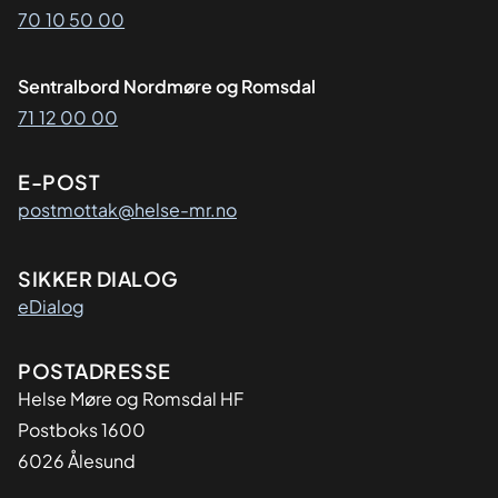
70 10 50 00
Sentralbord Nordmøre og Romsdal
71 12 00 00
E-POST
postmottak@helse-mr.no
SIKKER DIALOG
eDialog
Adresse
POSTADRESSE
Helse Møre og Romsdal HF
Postboks 1600
6026 Ålesund