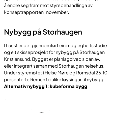
å endre seg fram mot styrebehandlinga av
konseptrapporten i november.
Nybygg på Storhaugen
I haust er det gjennomført ein moglegheitsstudie
og eit skisseprosjekt for nybygg på Storhaugen i
Kristiansund. Bygget er planlagd ved sidan av,
eller integrert saman med Storhaugen helsehus.
Under styremøtet i Helse Møre og Romsdal 26.10
presenterte Remen to ulike løysingar til nybygg.
Alternativ nybygg 1: kubeforma bygg