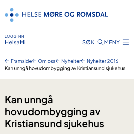
Hopp
til
innhald
LOGG INN
HelsaMi
SØK
MENY
Framside
Om oss
Nyheiter
Nyheiter 2016
Kan unngå hovudombygging av Kristiansund sjukehus
Kan unngå
hovudombygging av
Kristiansund sjukehus