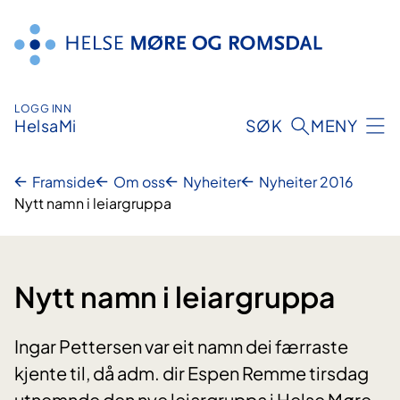
Hopp
til
innhald
LOGG INN
HelsaMi
SØK
MENY
Framside
Om oss
Nyheiter
Nyheiter 2016
Nytt namn i leiargruppa
Nytt namn i leiargruppa
Ingar Pettersen var eit namn dei færraste
kjente til, då adm. dir Espen Remme tirsdag
utnemnde den nye leiargruppa i Helse Møre