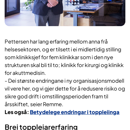
Pettersen har lang erfaring mellom anna frå
helsesektoren, og er tilsett i ei midlertidig stilling
som klinikksjef for fem klinikkar som i den nye
strukturen skal bli til to; klinikk for kirurgi og klinikk
for akuttmedisin.
- Dei største endringane i ny organisasjonsmodell
vil vere her, og vi gjer dette for å redusere risiko og
sikre god drift i omstillingsperioden fram til
årsskiftet, seier Remme.
Les også:
Betydelege endringar i toppleiinga
Brei toppleiarerfaring