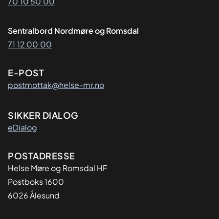
70 10 50 00
Sentralbord Nordmøre og Romsdal
71 12 00 00
E-POST
postmottak@helse-mr.no
SIKKER DIALOG
eDialog
Adresse
POSTADRESSE
Helse Møre og Romsdal HF
Postboks 1600
6026 Ålesund