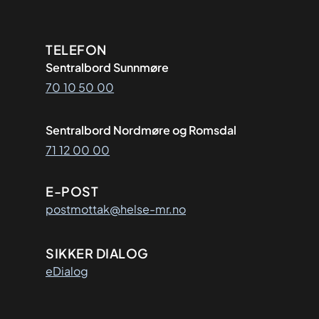
Kontaktinformasjon
TELEFON
Sentralbord Sunnmøre
70 10 50 00
Sentralbord Nordmøre og Romsdal
71 12 00 00
E-POST
postmottak@helse-mr.no
SIKKER DIALOG
eDialog