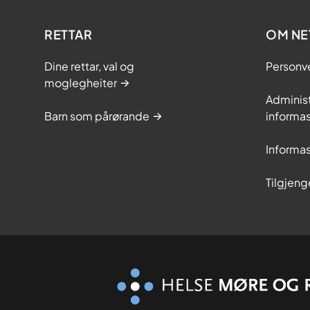
RETTAR
OM NE
Dine rettar, val og
Personv
moglegheiter
Adminis
Barn som pårørande
informas
Informas
Tilgjeng