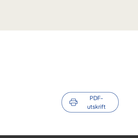
PDF-
utskrift