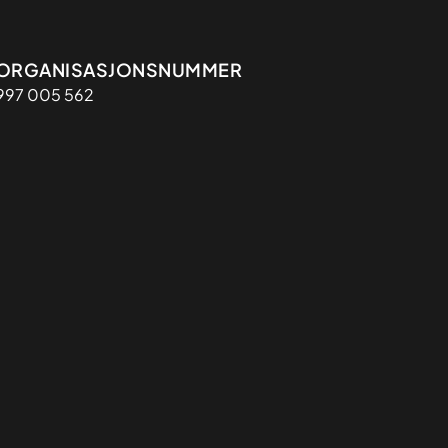
Organisasjon
ORGANISASJONSNUMMER
997 005 562