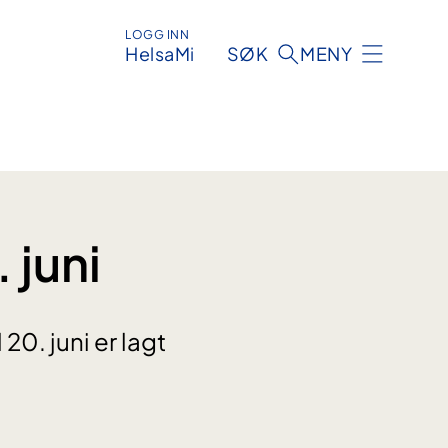
LOGG INN
HelsaMi
SØK
MENY
 juni
0. juni er lagt