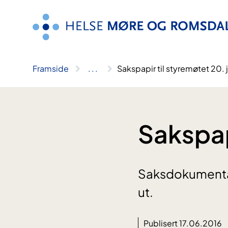
Hopp
til
innhald
Framside
..
.
Sakspapir til styremøtet 20. 
Sakspapi
Saksdokumenta t
ut.
Publisert 17.06.2016