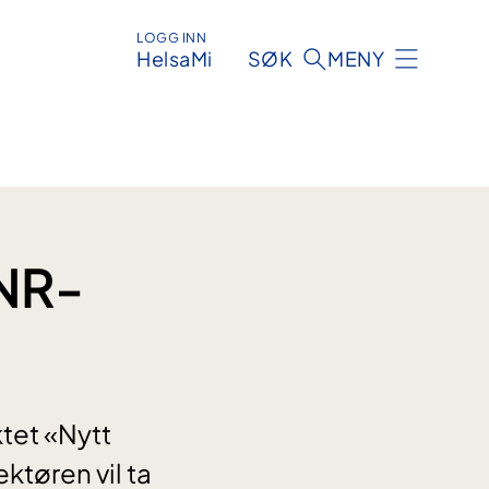
LOGG INN
HelsaMi
SØK
MENY
SNR-
ktet «Nytt
tøren vil ta