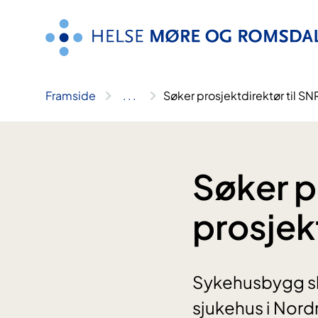
Hopp
til
innhald
Framside
..
.
Søker prosjektdirektør til S
Søker p
prosjek
Sykehusbygg skal
sjukehus i Nord