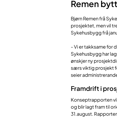
Remen bytte
Bjørn Remen frå Syke
prosjektet, men vil tr
Sykehusbygg frå janu
- Vi er takksame for
Sykehusbygg har lagt
ønskjer ny prosjektdi
særs viktig prosjekt 
seier administrerand
Framdrift i pro
Konseptrapporten vil 
og blir lagt fram til 
31.august. Rapporten 