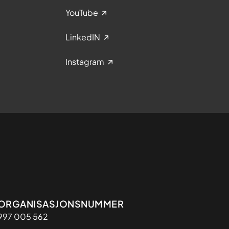
YouTube
LinkedIN
Instagram
Organisasjon
ORGANISASJONSNUMMER
997 005 562