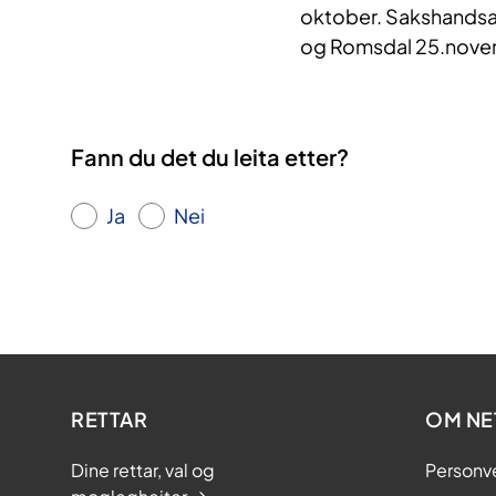
oktober. Sakshandsam
og Romsdal 25.novemb
Fann du det du leita etter?
Ja
Nei
RETTAR
OM NE
Dine rettar, val og
Personv