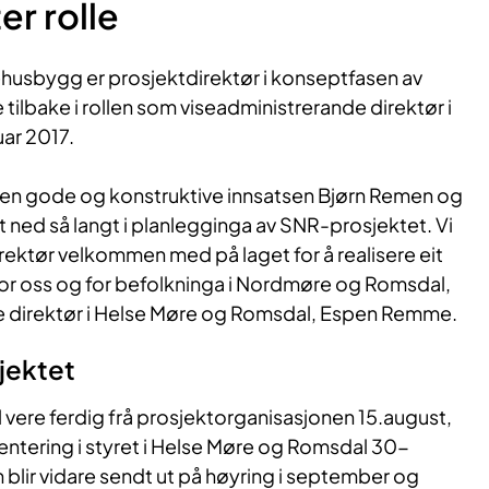
r rolle
husbygg er prosjektdirektør i konseptfasen av
e tilbake i rollen som viseadministrerande direktør i
ar 2017.
 den gode og konstruktive innsatsen Bjørn Remen og
 ned så langt i planlegginga av SNR-prosjektet. Vi
rektør velkommen med på laget for å realisere eit
for oss og for befolkninga i Nordmøre og Romsdal,
e direktør i Helse Møre og Romsdal, Espen Remme.
sjektet
vere ferdig frå prosjektorganisasjonen 15.august,
orientering i styret i Helse Møre og Romsdal 30-
blir vidare sendt ut på høyring i september og