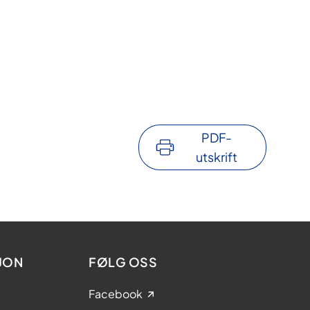
PDF-
utskrift
JON
FØLG OSS
Facebook