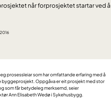
prosjektet når forprosjektet startar ved å
.2016
deleg prosessleiar som har omfattande erfaring med å
e byggeprosjekt. Oppgåva er eit prosjekt med stor
 og som får betydeleg merksemd, seier
ktør Ann Elisabeth Wedø i Sykehusbygg.