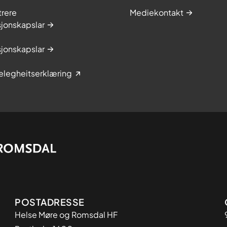
trere
Mediekontakt
jonskapslar
jonskapslar
elegheitserklæring
Adresse
POSTADRESSE
Helse Møre og Romsdal HF