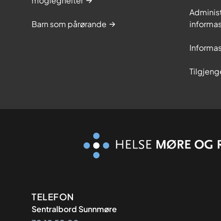
moglegheiter
Adminis
Barn som pårørande
informas
Informas
Tilgjeng
Kontaktinformasjon
TELEFON
Sentralbord Sunnmøre