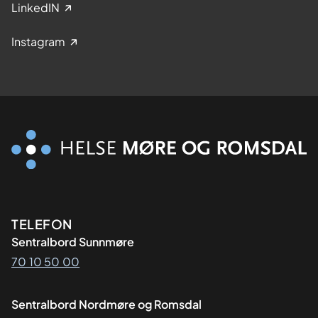
LinkedIN
Instagram
Kontaktinformasjon
TELEFON
Sentralbord Sunnmøre
70 10 50 00
Sentralbord Nordmøre og Romsdal