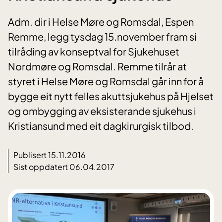
Adm. dir i Helse Møre og Romsdal, Espen
Remme, legg tysdag 15.november fram si
tilråding av konseptval for Sjukehuset
Nordmøre og Romsdal. Remme tilrår at
styret i Helse Møre og Romsdal går inn for å
bygge eit nytt felles akuttsjukehus på Hjelset
og ombygging av eksisterande sjukehus i
Kristiansund med eit dagkirurgisk tilbod.
Publisert 15.11.2016
Sist oppdatert 06.04.2017