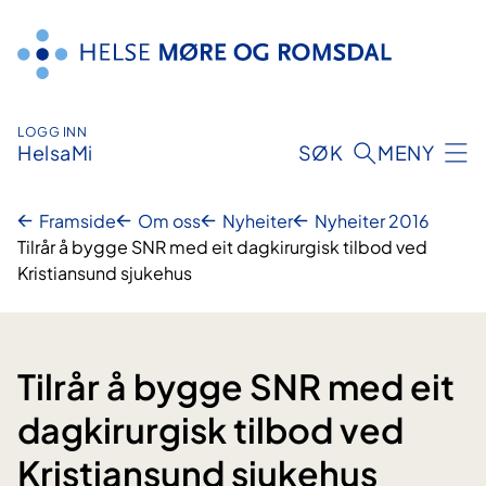
Hopp
til
innhald
LOGG INN
HelsaMi
SØK
MENY
Framside
Om oss
Nyheiter
Nyheiter 2016
Tilrår å bygge SNR med eit dagkirurgisk tilbod ved
Kristiansund sjukehus
Tilrår å bygge SNR med eit
dagkirurgisk tilbod ved
Kristiansund sjukehus