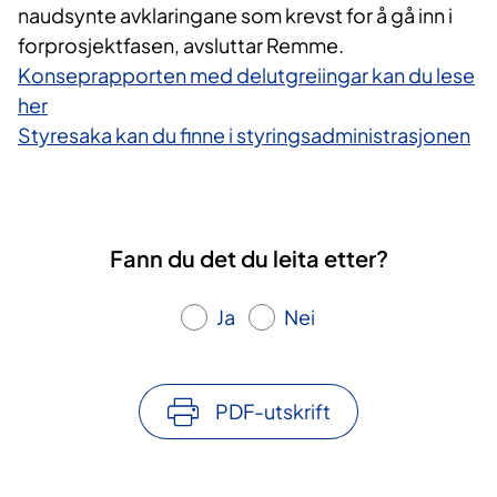
naudsynte avklaringane som krevst for å gå inn i
forprosjektfasen, avsluttar Remme.
Konseprapporten med delutgreiingar kan du lese
her
Styresaka kan du finne i styringsadministrasjonen
Fann du det du leita etter?
Ja
Nei
PDF-utskrift