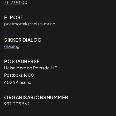
71 12 00 00
E-POST
postmottak@helse-mr.no
SIKKER DIALOG
eDialog
Adresse
POSTADRESSE
Helse Møre og Romsdal HF
Postboks 1600
6026 Ålesund
Organisasjon
ORGANISASJONSNUMMER
997 005 562