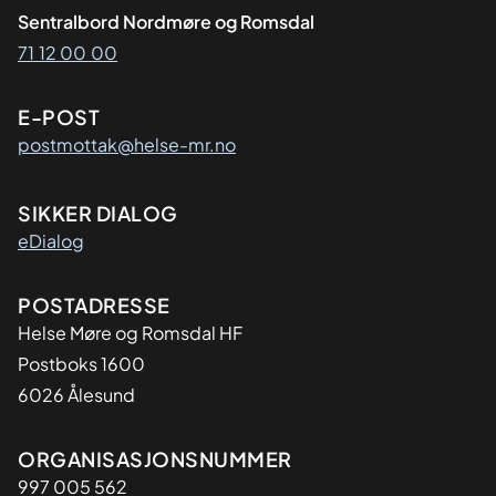
Sentralbord Nordmøre og Romsdal
71 12 00 00
E-POST
postmottak@helse-mr.no
SIKKER DIALOG
eDialog
Adresse
POSTADRESSE
Helse Møre og Romsdal HF
Postboks 1600
6026 Ålesund
Organisasjon
ORGANISASJONSNUMMER
997 005 562