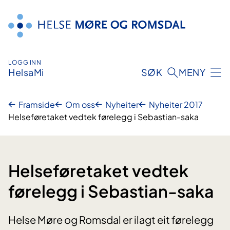
Hopp
til
innhald
LOGG INN
HelsaMi
SØK
MENY
Framside
Om oss
Nyheiter
Nyheiter 2017
Helseføretaket vedtek førelegg i Sebastian-saka
Helseføretaket vedtek
førelegg i Sebastian-saka
Helse Møre og Romsdal er ilagt eit førelegg