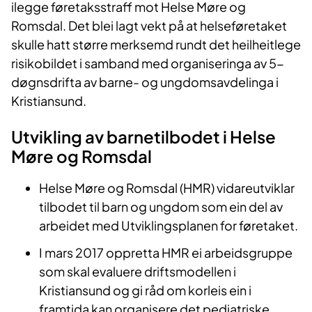
ilegge føretaksstraff mot Helse Møre og
Romsdal. Det blei lagt vekt på at helseføretaket
skulle hatt større merksemd rundt det heilheitlege
risikobildet i samband med organiseringa av 5-
døgnsdrifta av barne- og ungdomsavdelinga i
Kristiansund.
Utvikling av barnetilbodet i Helse
Møre og Romsdal
Helse Møre og Romsdal (HMR) vidareutviklar
tilbodet til barn og ungdom som ein del av
arbeidet med Utviklingsplanen for føretaket.
I mars 2017 oppretta HMR ei arbeidsgruppe
som skal evaluere driftsmodellen i
Kristiansund og gi råd om korleis ein i
framtida kan organisere det pediatriske