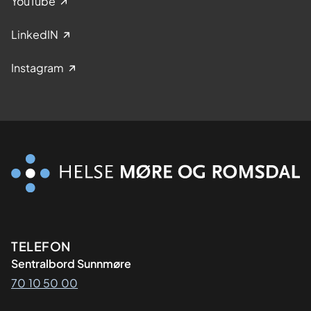
YouTube
LinkedIN
Instagram
Kontaktinformasjon
TELEFON
Sentralbord Sunnmøre
70 10 50 00