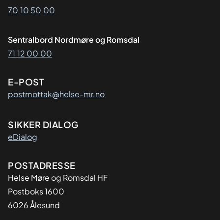
70 10 50 00
Sentralbord Nordmøre og Romsdal
71 12 00 00
E-POST
postmottak@helse-mr.no
SIKKER DIALOG
eDialog
Adresse
POSTADRESSE
Helse Møre og Romsdal HF
Postboks 1600
6026 Ålesund