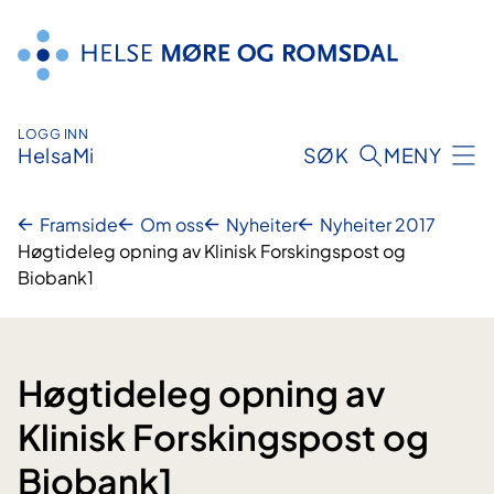
Hopp
til
innhald
LOGG INN
HelsaMi
SØK
MENY
Framside
Om oss
Nyheiter
Nyheiter 2017
Høgtideleg opning av Klinisk Forskingspost og
Biobank1
Høgtideleg opning av
Klinisk Forskingspost og
Biobank1