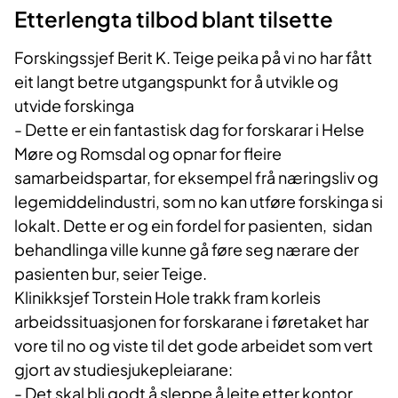
Etterlengta tilbod blant tilsette
Forskingssjef Berit K. Teige peika på vi no har fått
eit langt betre utgangspunkt for å utvikle og
utvide forskinga
- Dette er ein fantastisk dag for forskarar i Helse
Møre og Romsdal og opnar for fleire
samarbeidspartar, for eksempel frå næringsliv og
legemiddelindustri, som no kan utføre forskinga si
lokalt. Dette er og ein fordel for pasienten, sidan
behandlinga ville kunne gå føre seg nærare der
pasienten bur, seier Teige.
Klinikksjef Torstein Hole trakk fram korleis
arbeidssituasjonen for forskarane i føretaket har
vore til no og viste til det gode arbeidet som vert
gjort av studiesjukepleiarane:
- Det skal bli godt å sleppe å leite etter kontor,