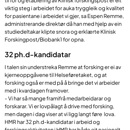
til for og etablering av Klinisk forskingspost er eit
viktig steg i arbeidet for auka tryggleik og kvalitet
for pasientane i arbeidet vi gjer, sa Espen Remme,
administrerande direktør då han med hjelp av ein
studiedeltakar klipte snora og erklærte Klinisk
Forskingpost/Biobank1 for opna.
32 ph.d-kandidatar
I talen sin understreka Remme at forsking er ei av
kjerneoppgåvene til Helseføretaket, og at
forsking også er med på å bringe det vi arbeider
med i kvardagen framover.
- Vi har så mange framifrå medarbeidarar og
forskarar. Vi er lovpålagt å drive med forsking,
men dagen i dag viser at vi ligg langt føre lova.
HMR har 32 ph.d-kandidatar i arbeid og
forskingsaktiviteten i HMR har både eit nasjonalt