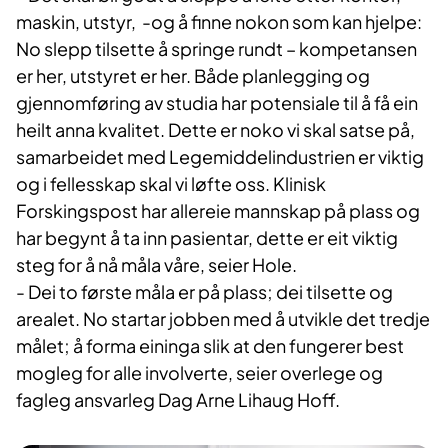
maskin, utstyr, -og å finne nokon som kan hjelpe:
No slepp tilsette å springe rundt – kompetansen
er her, utstyret er her. Både planlegging og
gjennomføring av studia har potensiale til å få ein
heilt anna kvalitet. Dette er noko vi skal satse på,
samarbeidet med Legemiddelindustrien er viktig
og i fellesskap skal vi løfte oss. Klinisk
Forskingspost har allereie mannskap på plass og
har begynt å ta inn pasientar, dette er eit viktig
steg for å nå måla våre, seier Hole.
- Dei to første måla er på plass; dei tilsette og
arealet. No startar jobben med å utvikle det tredje
målet; å forma eininga slik at den fungerer best
mogleg for alle involverte, seier overlege og
fagleg ansvarleg Dag Arne Lihaug Hoff.