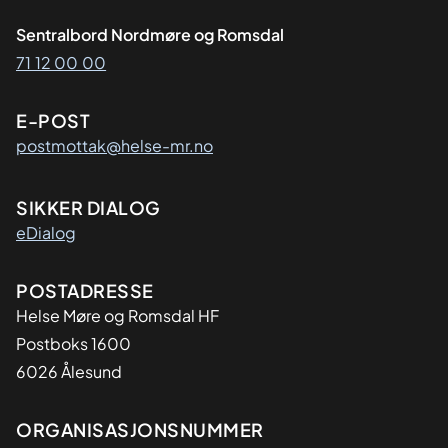
Sentralbord Nordmøre og Romsdal
71 12 00 00
E-POST
postmottak@helse-mr.no
SIKKER DIALOG
eDialog
Adresse
POSTADRESSE
Helse Møre og Romsdal HF
Postboks 1600
6026 Ålesund
Organisasjon
ORGANISASJONSNUMMER