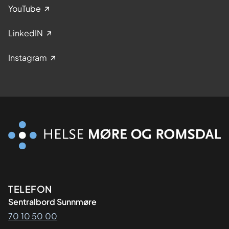
YouTube
LinkedIN
Instagram
Kontaktinformasjon
TELEFON
Sentralbord Sunnmøre
70 10 50 00