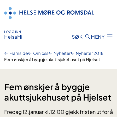
Hopp
til
innhald
LOGG INN
HelsaMi
SØK
MENY
Framside
Om oss
Nyheiter
Nyheiter 2018
Fem ønskjer å byggje akuttsjukehuset på Hjelset
Fem ønskjer å byggje
akuttsjukehuset på Hjelset
Fredag 12.januar kl.12.00 gjekk fristen ut for å