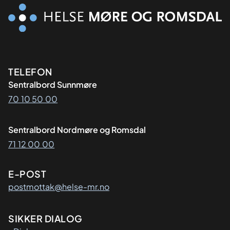
Kontaktinformasjon
TELEFON
Sentralbord Sunnmøre
70 10 50 00
Sentralbord Nordmøre og Romsdal
71 12 00 00
E-POST
postmottak@helse-mr.no
SIKKER DIALOG