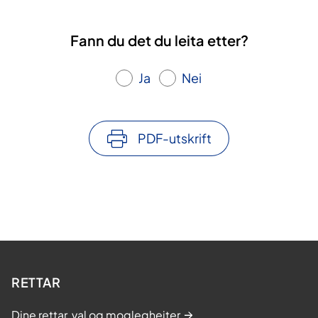
Fann du det du leita etter?
Ja
Nei
PDF-utskrift
RETTAR
Dine rettar, val og moglegheiter