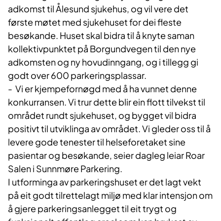
adkomst til Ålesund sjukehus, og vil vere det
første møtet med sjukehuset for dei fleste
besøkande. Huset skal bidra til å knyte saman
kollektivpunktet på Borgundvegen til den nye
adkomsten og ny hovudinngang, og i tillegg gi
godt over 600 parkeringsplassar.
- Vi er kjempefornøgd med å ha vunnet denne
konkurransen. Vi trur dette blir ein flott tilvekst til
området rundt sjukehuset, og bygget vil bidra
positivt til utviklinga av området. Vi gleder oss til å
levere gode tenester til helseforetaket sine
pasientar og besøkande, seier dagleg leiar Roar
Salen i Sunnmøre Parkering.
I utforminga av parkeringshuset er det lagt vekt
på eit godt tilrettelagt miljø med klar intensjon om
å gjere parkeringsanlegget til eit trygt og