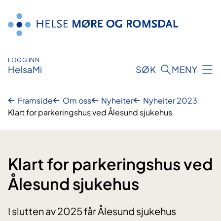
Hopp
til
innhald
LOGG INN
HelsaMi
SØK
MENY
Framside
Om oss
Nyheiter
Nyheiter 2023
Klart for parkeringshus ved Ålesund sjukehus
Klart for parkeringshus ved
Ålesund sjukehus
I slutten av 2025 får Ålesund sjukehus