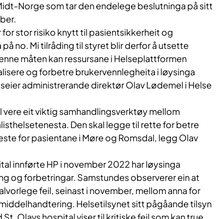
Midt-Norge som tar den endelege beslutninga på sitt
ber.
 for stor risiko knytt til pasientsikkerheit og
å på no. Mi tilråding til styret blir derfor å utsette
å denne måten kan ressursane i Helseplattformen
malisere og forbetre brukervennlegheita i løysinga
eier administrerande direktør Olav Lødemel i Helse
l vere eit viktig samhandlingsverktøy mellom
thelsetenesta. Den skal legge til rette for betre
este for pasientane i Møre og Romsdal, legg Olav
tal innførte HP i november 2022 har løysinga
ing og forbetringar. Samstundes observerer ein at
alvorlege feil, seinast i november, mellom anna for
middelhandtering. Helsetilsynet sitt pågåande tilsyn
. Olavs hospital viser til kritiske feil som kan true