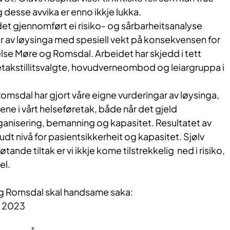
 desse avvika er enno ikkje lukka.
 det gjennomført ei risiko- og sårbarheitsanalyse
er av løysinga med spesiell vekt på konsekvensen for
else Møre og Romsdal. Arbeidet har skjedd i tett
etakstillitsvalgte, hovudverneombod og leiargruppa i
Romsdal har gjort våre eigne vurderingar av løysinga,
ne i vårt helseføretak, både når det gjeld
ganisering, bemanning og kapasitet. Resultatet av
dt nivå for pasientsikkerheit og kapasitet. Sjølv
nde tiltak er vi ikkje kome tilstrekkelig ned i risiko,
el.
og Romsdal skal handsame saka:
r 2023