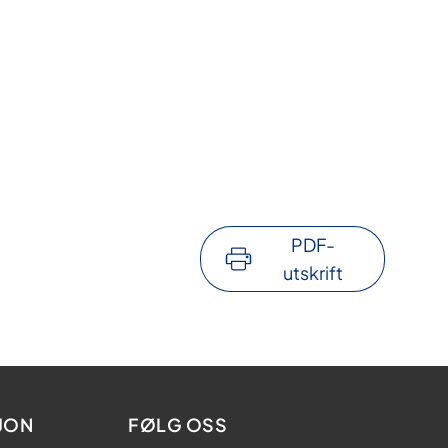
PDF-
utskrift
JON
FØLG OSS