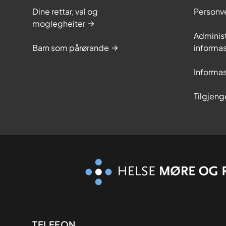
Dine rettar, val og
Personv
moglegheiter
Adminis
Barn som pårørande
informas
Informas
Tilgjeng
TELEFON