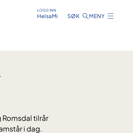
LOGG INN
HelsaMi
SØK
MENY
v
 Romsdal tilrår
amstår i dag.