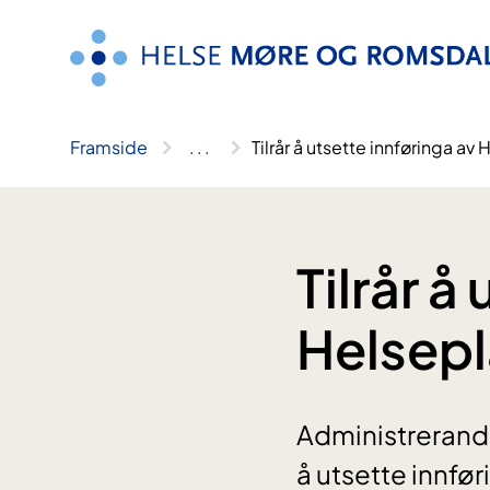
Hopp
til
innhald
Framside
..
.
Tilrår å utsette innføringa a
Tilrår å
Helsep
Administrerande
å utsette innfør