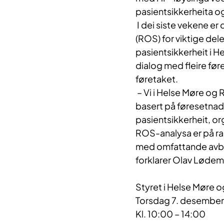
pasientsikkerheita og
I dei siste vekene er
(ROS) for viktige del
pasientsikkerheit i H
dialog med fleire før
føretaket.
– Vi i Helse Møre og 
basert på føresetnade
pasientsikkerheit, or
ROS-analysa er på rau
med omfattande avbøta
forklarer Olav Lødem
Styret i Helse Møre 
Torsdag 7. desembe
Kl. 10:00 – 14:00