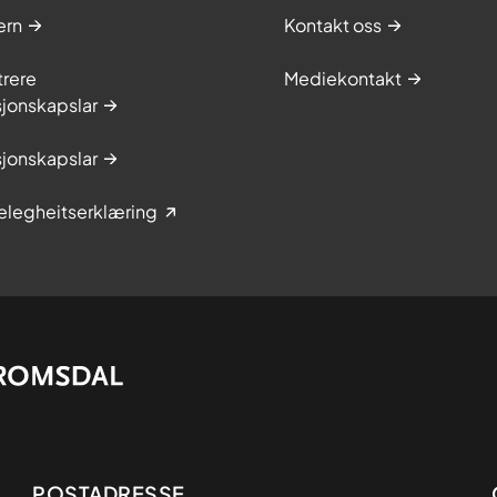
ern
Kontakt oss
trere
Mediekontakt
jonskapslar
jonskapslar
elegheitserklæring
POSTADRESSE