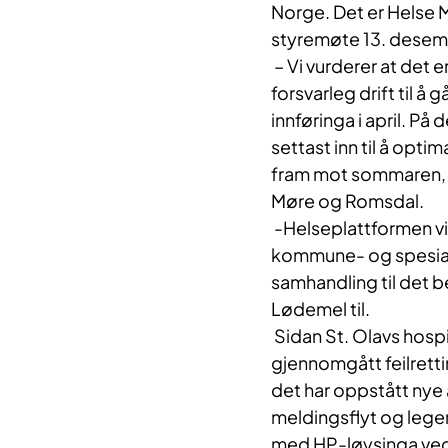
Norge. Det er Helse 
styremøte 13. desem
– Vi vurderer at det er
forsvarleg drift til å g
innføringa i april. P
settast inn til å opti
fram mot sommaren, s
Møre og Romsdal.
-Helseplattformen vi
kommune- og spesialis
samhandling til det b
Lødemel til.
Sidan St. Olavs hospi
gjennomgått feilrett
det har oppstått nye 
meldingsflyt og lege
med HP-løysinga ved St