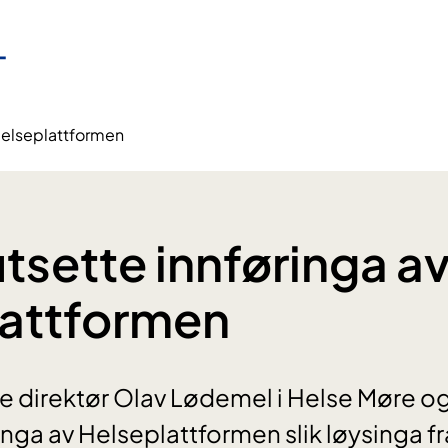
v Helseplattformen
 utsette innføringa a
lattformen
 direktør Olav Lødemel i Helse Møre og
inga av Helseplattformen slik løysinga fr