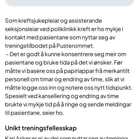
Som kreftsjukepleiar og assisterande
seksjonsleiar ved poliklinikk kreft er ho mykje i
kontakt med pasientane som nyttar seg av
treningstilbodet på Pusterommet.
- Det er godt å kunne konsentrere seg meir om
pasientane og bruke tida på det vi ønsker. Før
måtte vi basere oss på papirlappar frå merkantilt
personell om timar og endring av time, slik at vi
måtte logge oss inn og notere oss nytt tidspunkt.
Spesielt ved kansellering og endring av time
brukte vi mykje tid på å ringe og sende meldingar
til pasientane, seier ho.
Unikt treningsfellesskap
Kari Asker er ei av dei som nyttar seg av treninga