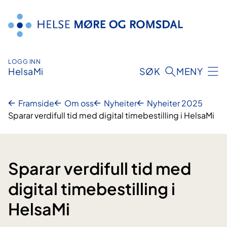
Hopp
til
innhald
LOGG INN
HelsaMi
SØK
MENY
Framside
Om oss
Nyheiter
Nyheiter 2025
Sparar verdifull tid med digital timebestilling i HelsaMi
Sparar verdifull tid med
digital timebestilling i
HelsaMi