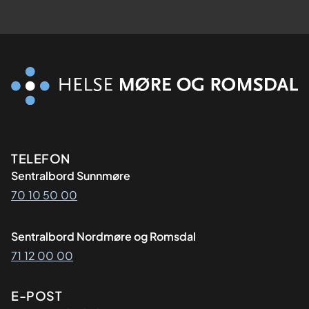
Kontaktinformasjon
TELEFON
Sentralbord Sunnmøre
70 10 50 00
Sentralbord Nordmøre og Romsdal
71 12 00 00
E-POST