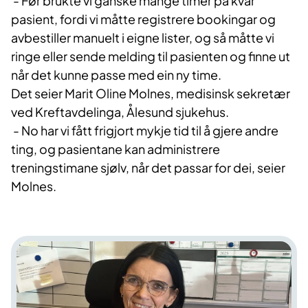
- Før brukte vi ganske mange timer på kvar
pasient, fordi vi måtte registrere bookingar og
avbestiller manuelt i eigne lister, og så måtte vi
ringe eller sende melding til pasienten og finne ut
når det kunne passe med ein ny time.
Det seier Marit Oline Molnes, medisinsk sekretær
ved Kreftavdelinga, Ålesund sjukehus.
- No har vi fått frigjort mykje tid til å gjere andre
ting, og pasientane kan administrere
treningstimane sjølv, når det passar for dei, seier
Molnes.