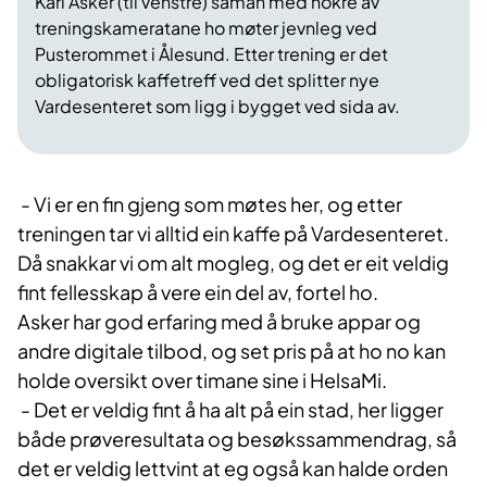
Kari Asker (til venstre) saman med nokre av
treningskameratane ho møter jevnleg ved
Pusterommet i Ålesund. Etter trening er det
obligatorisk kaffetreff ved det splitter nye
Vardesenteret som ligg i bygget ved sida av.
- Vi er en fin gjeng som møtes her, og etter
treningen tar vi alltid ein kaffe på Vardesenteret.
Då snakkar vi om alt mogleg, og det er eit veldig
fint fellesskap å vere ein del av, fortel ho.
Asker har god erfaring med å bruke appar og
andre digitale tilbod, og set pris på at ho no kan
holde oversikt over timane sine i HelsaMi.
- Det er veldig fint å ha alt på ein stad, her ligger
både prøveresultata og besøkssammendrag, så
det er veldig lettvint at eg også kan halde orden