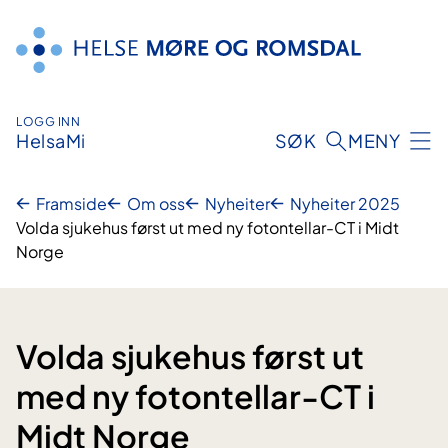
Hopp
til
innhald
LOGG INN
HelsaMi
SØK
MENY
Framside
Om oss
Nyheiter
Nyheiter 2025
Volda sjukehus først ut med ny fotontellar-CT i Midt
Norge
Volda sjukehus først ut
med ny fotontellar-CT i
Midt Norge