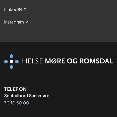
LinkedIN
Instagram
Kontaktinformasjon
TELEFON
Sentralbord Sunnmøre
70 10 50 00