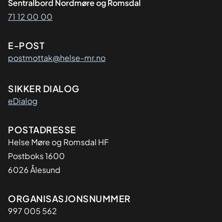
Sentralbord Nordmøre og Romsdal
71 12 00 00
E-POST
postmottak@helse-mr.no
SIKKER DIALOG
eDialog
Adresse
POSTADRESSE
Helse Møre og Romsdal HF
Postboks 1600
6026 Ålesund
Organisasjon
ORGANISASJONSNUMMER
997 005 562