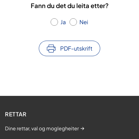
Fann du det du leita etter?
Ja
Nei
PDF-utskrift
RETTAR
Dine rettar, val og moglegheiter