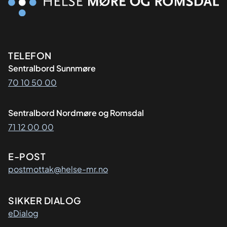
Kontaktinformasjon
TELEFON
Sentralbord Sunnmøre
70 10 50 00
Sentralbord Nordmøre og Romsdal
71 12 00 00
E-POST
postmottak@helse-mr.no
SIKKER DIALOG
eDialog