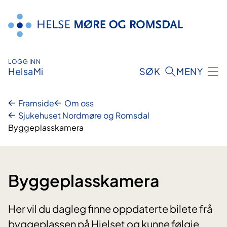
Hopp
til
innhald
LOGG INN
HelsaMi
SØK
MENY
Framside
Om oss
Sjukehuset Nordmøre og Romsdal
Byggeplasskamera
Byggeplasskamera
Her vil du dagleg finne oppdaterte bilete frå
byggeplassen på Hjelset og kunne følgje