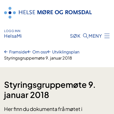
Hopp
til
innhald
LOGG INN
HelsaMi
SØK
MENY
Framside
Om oss
Utviklingsplan
Styringsgruppemøte 9. januar 2018
Styringsgruppemøte 9.
januar 2018
Her finn du dokumenta frå møtet i