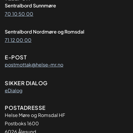
Sentralbord Sunnmøre
70 10 50 00
Sentralbord Nordmøre og Romsdal
71 12 00 00
E-POST
postmottak@helse-mr.no
SIKKER DIALOG
eDialog
Adresse
POSTADRESSE
Helse Møre og Romsdal HF
Postboks 1600
6026 Ålesund