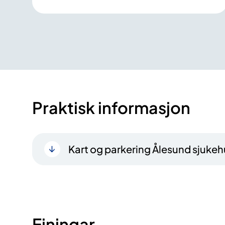
Praktisk informasjon
Kart og parkering Ålesund sjukeh
Einingar