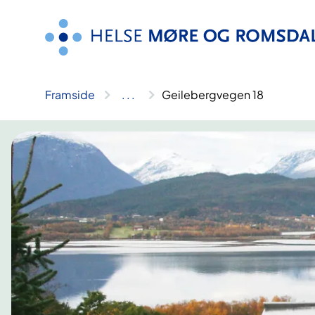
Hopp
til
innhald
Framside
..
.
Geilebergvegen 18