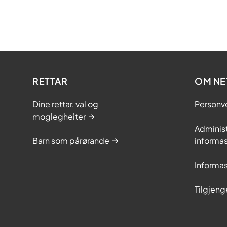
RETTAR
OM NE
Dine rettar, val og
Personv
moglegheiter
Adminis
Barn som pårørande
informas
Informas
Tilgjeng