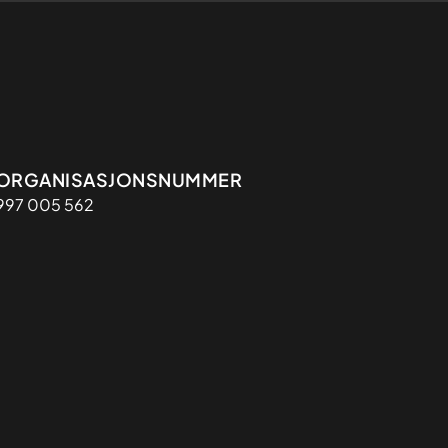
Organisasjon
ORGANISASJONSNUMMER
997 005 562