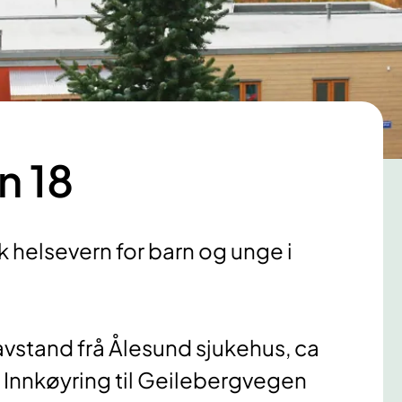
n 18
 helsevern for barn og unge i
vstand frå Ålesund sjukehus, ca
 Innkøyring til Geilebergvegen