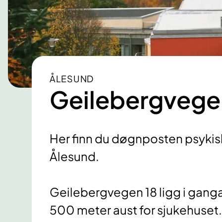
ÅLESUND
Geilebergvege
Her finn du døgnposten psykisk
Ålesund.
Geilebergvegen 18 ligg i ganga
500 meter aust for sjukehuset.