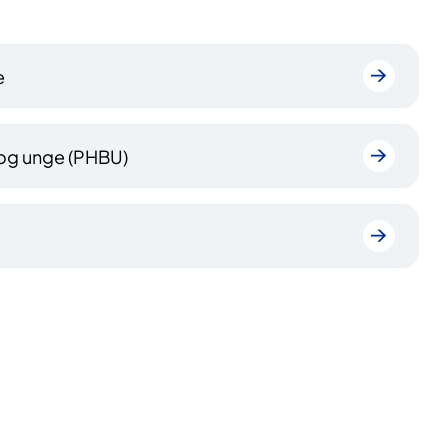
e
 og unge (PHBU)