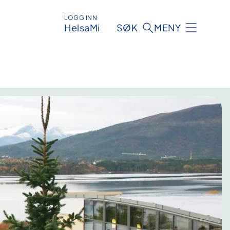
LOGG INN
HelsaMi
SØK
MENY