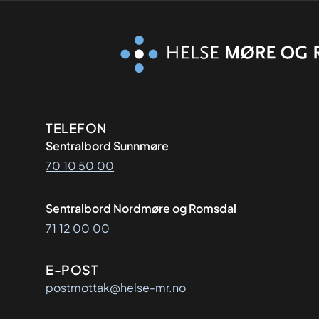
Kontaktinformasjon
TELEFON
Sentralbord Sunnmøre
70 10 50 00
Sentralbord Nordmøre og Romsdal
71 12 00 00
E-POST
postmottak@helse-mr.no