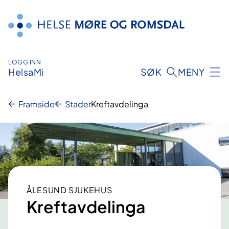
Hopp
til
innhald
LOGG INN
HelsaMi
SØK
MENY
Framside
Stader
Kreftavdelinga
ÅLESUND SJUKEHUS
Kreftavdelinga