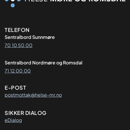
Kontaktinformasjon
TELEFON
Sentralbord Sunnmøre
70 10 50 00
Sentralbord Nordmøre og Romsdal
71 12 00 00
E-POST
postmottak@helse-mr.no
SIKKER DIALOG
eDialog