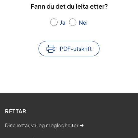
Fann du det du leita etter?
Ja
Nei
PDF-utskrift
RETTAR
Dine rettar, val og moglegheiter