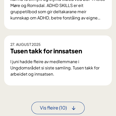
d
Møre og Romsdal. ADHD SKILLS er eit
l
gruppetilbod som gir deltakarane meir
i
kunnskap om ADHD, betre forståing av eigne
…
n
A
g
D
s
H
f
D
27. AUGUST 2025
o
S
Tusen takk for innsatsen
r
K
l
I
I juni hadde fleire av medlemmane i
ø
L
Ungdomsrådet si siste samling. Tusen takk for
p
L
arbeidet og innsatsen.
s
S
T
k
-
u
a
e
s
l
i
e
g
t
n
Vis fleire
(10)
i
n
t
b