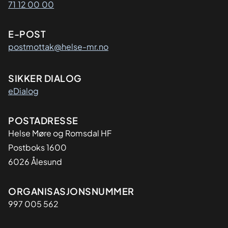
71 12 00 00
E-POST
postmottak@helse-mr.no
SIKKER DIALOG
eDialog
Adresse
POSTADRESSE
Helse Møre og Romsdal HF
Postboks 1600
6026 Ålesund
Organisasjon
ORGANISASJONSNUMMER
997 005 562