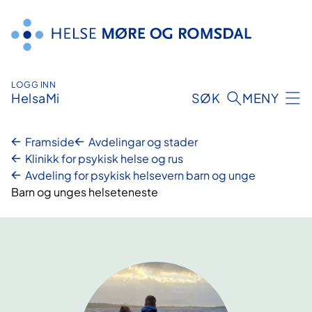
Hopp
til
innhald
LOGG INN
HelsaMi
SØK
MENY
Framside
Avdelingar og stader
Klinikk for psykisk helse og rus
Avdeling for psykisk helsevern barn og unge
Barn og unges helseteneste