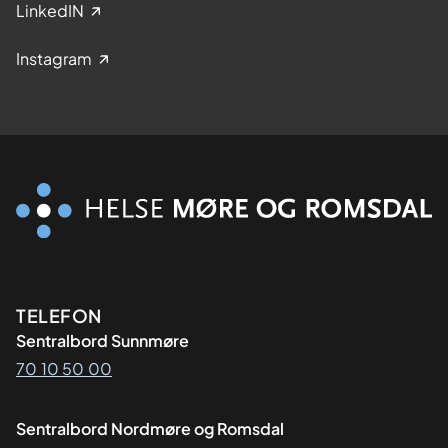
LinkedIN
Instagram
Kontaktinformasjon
TELEFON
Sentralbord Sunnmøre
70 10 50 00
Sentralbord Nordmøre og Romsdal