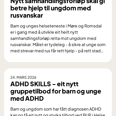
Nytt samhandlingsforløp skal gi
betre hjelp til ungdom med
rusvanskar
Barn og unges helseteneste i Møre og Romsdal
er i gang med å utvikle eit heilt nytt
samhandlingsforløp retta mot ungdom med
rusvanskar. Målet er tydeleg - å sikre at unge som
med strevar med rus får rett hjelp - på rett stad
…
N
y
t
t
24. MARS 2026
s
ADHD SKILLS - eit nytt
a
gruppetilbod for barn og unge
m
med ADHD
h
a
Barn og ungdom som har fått diagnosen ADHD
n
kan no få eit nytt og styrka tilbod ved BUP i Helse