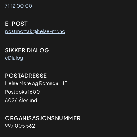
71 12 00 00
E-POST
postmottak@helse-mr.no
SIKKER DIALOG
eDialog
Adresse
POSTADRESSE
Helse Møre og Romsdal HF
Postboks 1600
6026 Ålesund
Organisasjon
ORGANISASJONSNUMMER
997 005 562