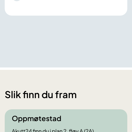
Slik finn du fram
Oppmøtestad
Akutt24 finn du i plan 2, fløy A (2A)