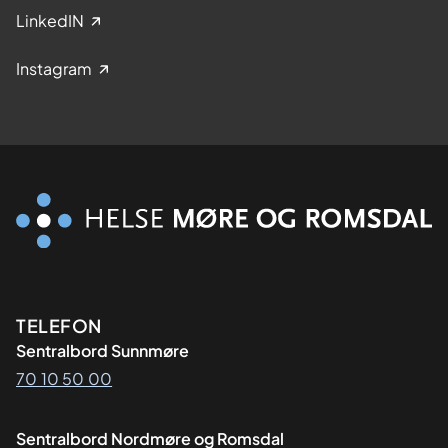
LinkedIN
Instagram
Kontaktinformasjon
TELEFON
Sentralbord Sunnmøre
70 10 50 00
Sentralbord Nordmøre og Romsdal