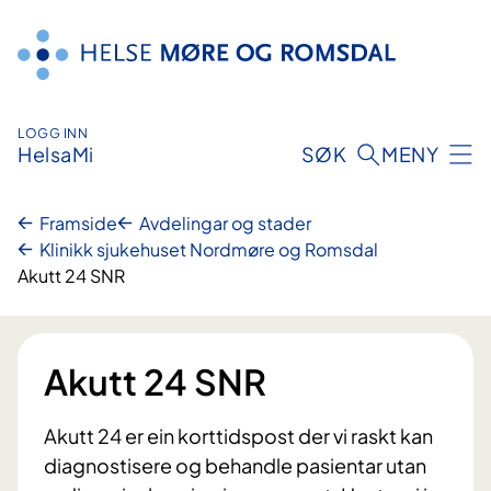
Hopp
til
innhald
LOGG INN
HelsaMi
SØK
MENY
Framside
Avdelingar og stader
Klinikk sjukehuset Nordmøre og Romsdal
Akutt 24 SNR
Akutt 24 SNR
Akutt 24 er ein korttidspost der vi raskt kan
diagnostisere og behandle pasientar utan