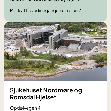
Merk at hovudinngangen er i plan 2.
Sjukehuset Nordmøre og
Romsdal Hjelset
Opdølvegen 4