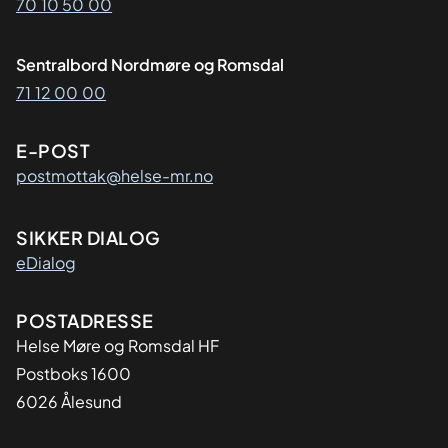
70 10 50 00
Sentralbord Nordmøre og Romsdal
71 12 00 00
E-POST
postmottak@helse-mr.no
SIKKER DIALOG
eDialog
Adresse
POSTADRESSE
Helse Møre og Romsdal HF
Postboks 1600
6026 Ålesund