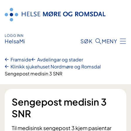
Hopp
til
innhald
LOGG INN
HelsaMi
SØK
MENY
Framside
Avdelingar og stader
Klinikk sjukehuset Nordmøre og Romsdal
Sengepost medisin 3 SNR
Sengepost medisin 3
SNR
Til medisinsk sengepost 3 kjem pasientar