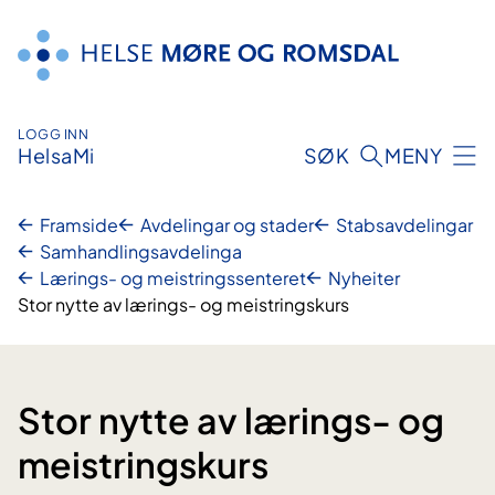
Hopp
til
innhald
LOGG INN
HelsaMi
SØK
MENY
Framside
Avdelingar og stader
Stabsavdelingar
Samhandlingsavdelinga
Lærings- og meistringssenteret
Nyheiter
Stor nytte av lærings- og meistringskurs
Stor nytte av lærings- og
meistringskurs