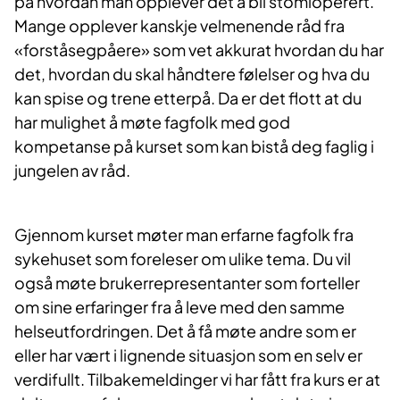
på hvordan man opplever det å bli stomioperert.
Mange opplever kanskje velmenende råd fra
«forståsegpåere» som vet akkurat hvordan du har
det, hvordan du skal håndtere følelser og hva du
kan spise og trene etterpå. Da er det flott at du
har mulighet å møte fagfolk med god
kompetanse på kurset som kan bistå deg faglig i
jungelen av råd.
Gjennom kurset møter man erfarne fagfolk fra
sykehuset som foreleser om ulike tema. Du vil
også møte brukerrepresentanter som forteller
om sine erfaringer fra å leve med den samme
helseutfordringen. Det å få møte andre som er
eller har vært i lignende situasjon som en selv er
verdifullt. Tilbakemeldinger vi har fått fra kurs er at