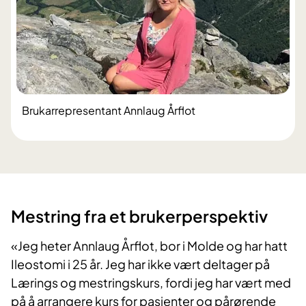
Brukarrepresentant Annlaug Årflot
​Mestring fra et brukerperspektiv
«J
eg heter Annlaug Årflot, bor i Molde og har hatt
Ileostomi i 25 år.
Jeg har ikke vært deltager på
Lærings og mestringskurs, fordi jeg har vært med
på å arrangere kurs for pasienter og pårørende