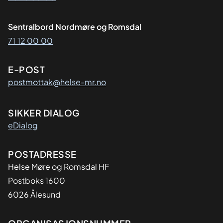
Sentralbord Nordmøre og Romsdal
71 12 00 00
E-POST
postmottak@helse-mr.no
SIKKER DIALOG
eDialog
Adresse
POSTADRESSE
Helse Møre og Romsdal HF
Postboks 1600
6026 Ålesund