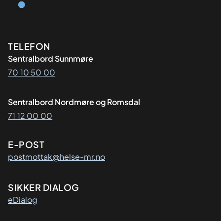
Kontaktinformasjon
TELEFON
Sentralbord Sunnmøre
70 10 50 00
Sentralbord Nordmøre og Romsdal
71 12 00 00
E-POST
postmottak@helse-mr.no
SIKKER DIALOG
eDialog