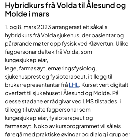
Hybridkurs frå Volda til Ålesund og
Molde i mars
1. og 8. mars 2023 arrangerast eit såkalla
hybridkurs frå Volda sjukehus, der pasientar og
pårørande møter opp fysisk ved Kløvertun. Ulike
fagpersonar deltek frå Volda, som
lungesjukepleiar,
lege, farmasøyt, ernæringsfysiolog,
sjukehusprest og fysioterapeut, i tillegg til
brukarrepresentantar frå
LHL​
. Kurset vert digitalt
overført til sjukehuset i Ålesund og Molde. På
desse stadane er rådgivar ved LMS tilstades, i
tillegg til utvalte fagpersonar som
lungesjukepleiar, fysioterapeut og
farmasøyt. Noko av kursprogrammet vil såleis
føregå med praktiske øvingar og dialog i grupper