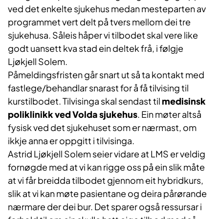
ved det enkelte sjukehus medan mesteparten av
programmet vert delt på tvers mellom dei tre
sjukehusa. Såleis håper vi tilbodet skal vere like
godt uansett kva stad ein deltek frå, i følgje
Ljøkjell Solem.
Påmeldingsfristen går snart ut så ta kontakt med
fastlege/behandlar snarast for å få tilvising til
kurstilbodet. Tilvisinga skal sendast til
medisinsk
poliklinikk ved Volda sjukehus
. Ein møter altså
fysisk ved det sjukehuset som er nærmast, om
ikkje anna er oppgitt i tilvisinga.​
Astrid Ljøkjell Solem seier vidare at LMS er veldig
fornøgde med at vi kan rigge oss på ein slik måte
at vi får breidda tilbodet gjennom eit hybridkurs,
slik at vi kan møte pasientane og deira pårørande
nærmare der dei bur. Det sparer også ressursar i