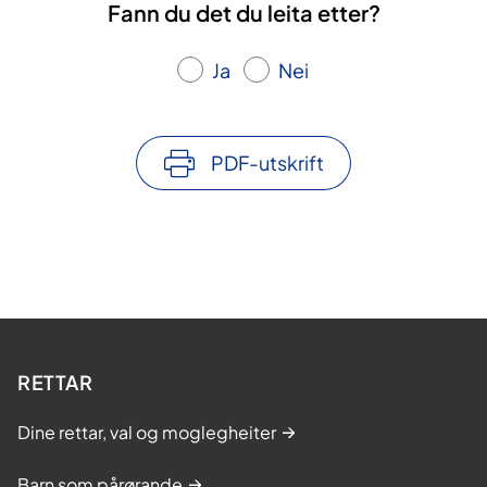
Fann du det du leita etter?
Ja
Nei
PDF-utskrift
RETTAR
Dine rettar, val og moglegheiter
Barn som pårørande