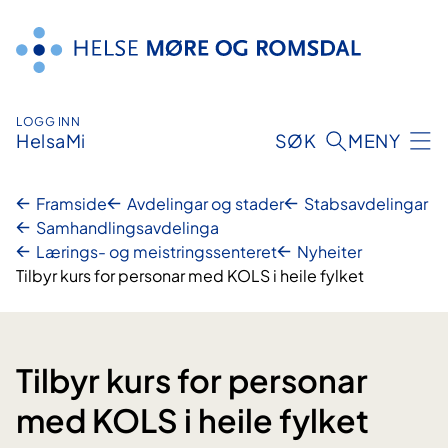
Hopp
til
innhald
LOGG INN
HelsaMi
SØK
MENY
Framside
Avdelingar og stader
Stabsavdelingar
Samhandlingsavdelinga
Lærings- og meistringssenteret
Nyheiter
Tilbyr kurs for personar med KOLS i heile fylket
Tilbyr kurs for personar
med KOLS i heile fylket