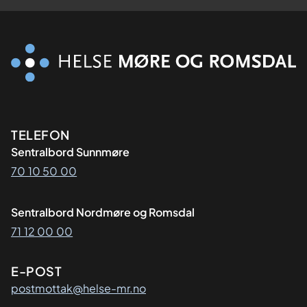
Kontaktinformasjon
TELEFON
Sentralbord Sunnmøre
70 10 50 00
Sentralbord Nordmøre og Romsdal
71 12 00 00
E-POST
postmottak@helse-mr.no