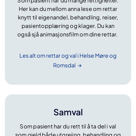
Som pasient har du mange rettigheiter.
Her kan du mellom anna lese om rettar
knytt til eigenandel, behandling, reiser,
pasientopplæring og klager. Du kan
også sjå animasjonsfilm om dine rettar.
Les alt om rettar og val i Helse Møre og
Romsdal
Samval
Som pasient har du rett til å ta del i val
som gjeld både utgreiing, behandling og