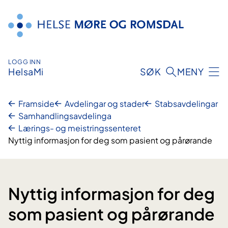
Hopp
til
innhald
LOGG INN
HelsaMi
SØK
MENY
Framside
Avdelingar og stader
Stabsavdelingar
Samhandlingsavdelinga
Lærings- og meistringssenteret
Nyttig informasjon for deg som pasient og pårørande
Nyttig informasjon for deg
som pasient og pårørande