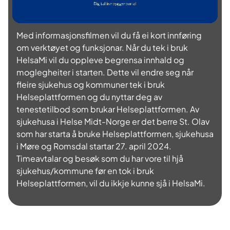
p
e
Med informasjonsfilmen vil du få ei kort innføring
l
om verktøyet og funksjonar. Når du tek i bruk
HelsaMi vil du oppleve begrensa innhald og
a
moglegheiter i starten. Dette vil endre seg når
fleire sjukehus og kommuner tek i bruk
v
Helseplattformen og du nyttar deg av
tenestetilbod som brukar Helseplattformen. Av
v
sjukehusa i Helse Midt-Norge er det berre St. Olav
som har starta å bruke Helseplattformen, sjukehusa
i
i Møre og Romsdal startar 27. april 2024.
Timeavtalar og besøk som du har vore til hjå
d
sjukehus/kommune før en tok i bruk
e
Helseplattformen, vil du ikkje kunne sjå i HelsaMi.
o