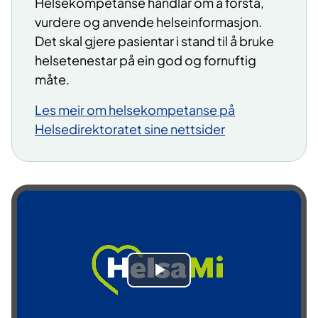
Helsekompetanse handlar om å forstå,
vurdere og anvende helseinformasjon.
Det skal gjere pasientar i stand til å bruke
helsetenestar på ein god og fornuftig
måte.
Les meir om helsekompetanse på
Helsedirektor​atet sine nettsider​
S