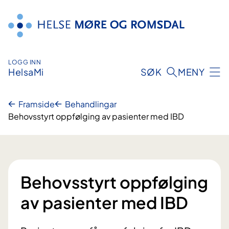
Hopp
til
innhald
LOGG INN
HelsaMi
SØK
MENY
Framside
Behandlingar
Behovsstyrt oppfølging av pasienter med IBD
Behovsstyrt oppfølging
av pasienter med IBD