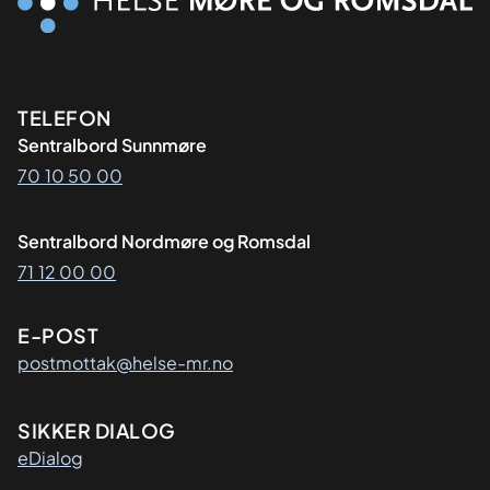
Kontaktinformasjon
TELEFON
Sentralbord Sunnmøre
70 10 50 00
Sentralbord Nordmøre og Romsdal
71 12 00 00
E-POST
postmottak@helse-mr.no
SIKKER DIALOG
eDialog