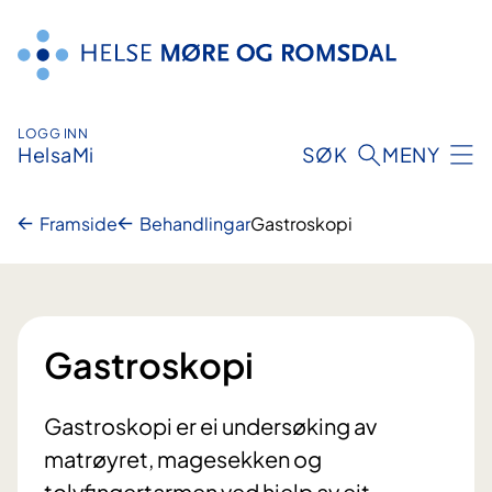
Hopp
til
innhald
LOGG INN
HelsaMi
SØK
MENY
Framside
Behandlingar
Gastroskopi
Gastroskopi
Gastroskopi er ei undersøking av
matrøyret, magesekken og
tolvfingertarmen ved hjelp av eit