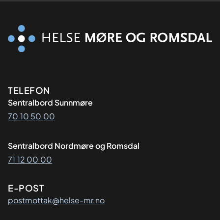
Kontaktinformasjon
TELEFON
Sentralbord Sunnmøre
70 10 50 00
Sentralbord Nordmøre og Romsdal
71 12 00 00
E-POST
postmottak@helse-mr.no