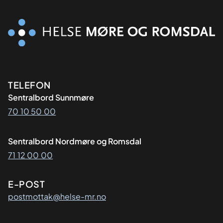
Kontaktinformasjon
TELEFON
Sentralbord Sunnmøre
70 10 50 00
Sentralbord Nordmøre og Romsdal
71 12 00 00
E-POST
postmottak@helse-mr.no