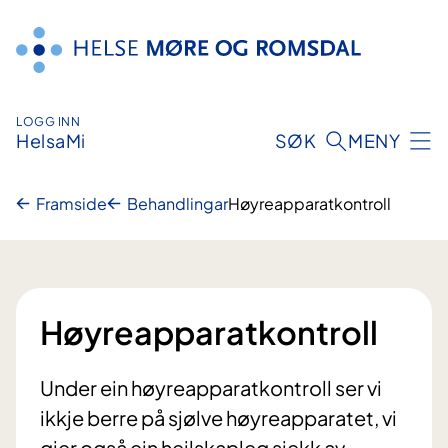
Hopp
til
innhald
LOGG INN
HelsaMi
SØK
MENY
Framside
Behandlingar
Høyreapparatkontroll
Høyreapparatkontroll
Under ein høyreapparatkontroll ser vi
ikkje berre på sjølve høyreapparatet, vi
gjer også ein heilskapleg sjekk av