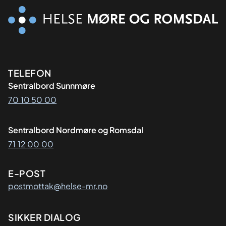
Kontaktinformasjon
TELEFON
Sentralbord Sunnmøre
70 10 50 00
Sentralbord Nordmøre og Romsdal
71 12 00 00
E-POST
postmottak@helse-mr.no
SIKKER DIALOG