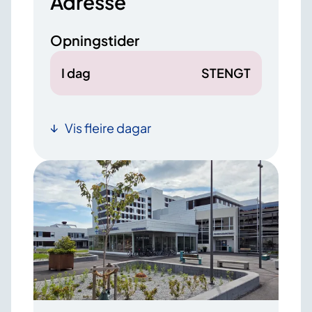
Adresse
Opningstider
I dag
STENGT
Vis fleire dagar