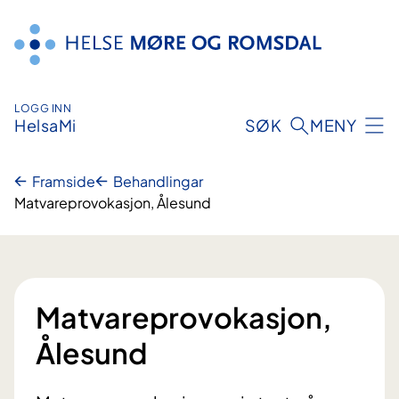
Hopp
til
innhald
LOGG INN
HelsaMi
SØK
MENY
Framside
Behandlingar
Matvareprovokasjon, Ålesund
Matvareprovokasjon,
Ålesund