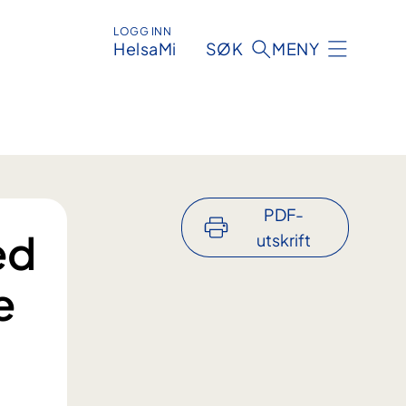
LOGG INN
HelsaMi
SØK
MENY
PDF-
ed
utskrift
e