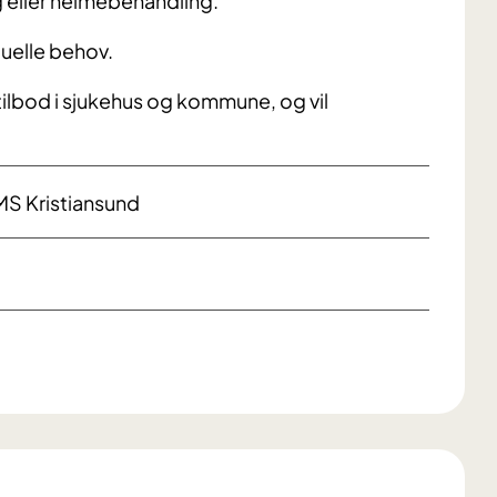
g eller heimebehandling.
duelle behov.
tilbod i sjukehus og kommune, og vil
S Kristiansund