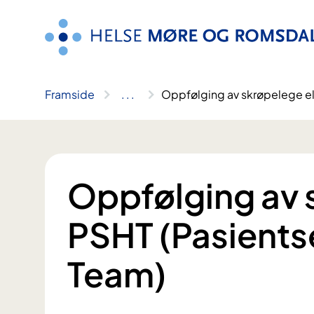
Hopp
til
innhald
Framside
..
.
Oppfølging av skrøpelege el
Oppfølging av 
PSHT (Pasients
Team)