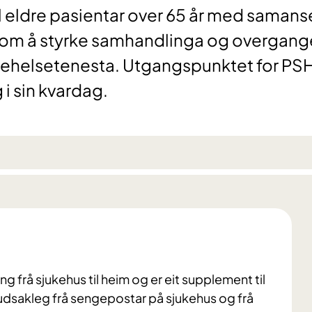
il eldre pasientar over 65 år med samans
om å styrke samhandlinga og overgang
ehelsetenesta. Utgangspunktet for PS
 i sin kvardag.
g frå sjukehus til heim og er eit supplement til
vudsakleg frå sengepostar på sjukehus og frå