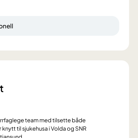
onell
t
errfaglege team med tilsette både
knytt til
sjukehusa i Volda
og SNR
stiansund
.