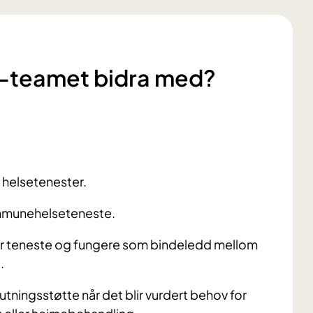
-teamet bidra med?
 helsetenester.
ommunehelseteneste.
nær teneste og fungere som bindeledd mellom
.
tningsstøtte når det blir vurdert behov for