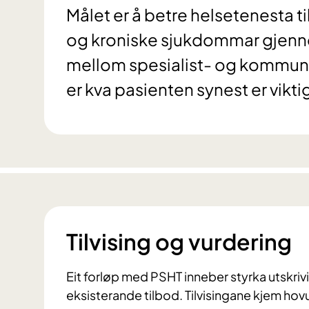
Målet er å betre helsetenesta t
og kroniske sjukdommar gjenn
mellom spesialist- og kommun
er kva pasienten synest er viktig
Tilvising og vurdering
Eit forløp med PSHT inneber styrka utskrivin
eksisterande tilbod. Tilvisingane kjem ho