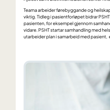
Teama arbeider førebyggande og heilskapl
viktig. Tidleg i
pasientforløpe
t
bidrar
PSHT
pasienten
,
for eksempel gjennom samhan
vida
re. PSHT startar samhandling med hels
utarbeider plan i samarbeid med pasient,