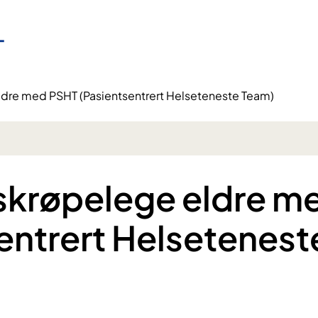
dre med PSHT (Pasientsentrert Helseteneste Team)
skrøpelege eldre m
entrert Helsetenest