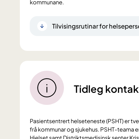
kommunane.
Tilvisingsrutinar for helsepers
Tidleg kontak
Pasientsentrert helseteneste (PSHT) er tv
frå
kommuna
r
og sjukehus. PSHT-teama er 
Hjelset
samt
Distriktsmedisinsk
senter Kri