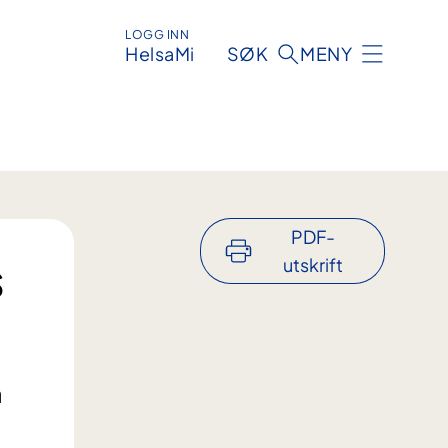
LOGG INN
HelsaMi
SØK
MENY
PDF-
s
utskrift
a