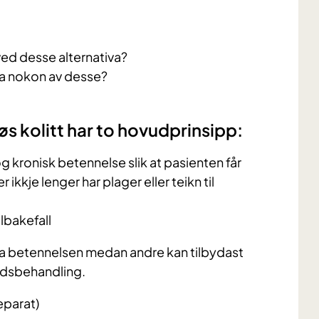
ed desse alternativa?
va nokon av desse?
s kolitt har to hovudprinsipp:
og kronisk betennelse slik at pasienten får
ikkje lenger har plager eller teikn til
lbakefall
mma betennelsen medan andre kan tilbydast
ldsbehandling.
eparat)