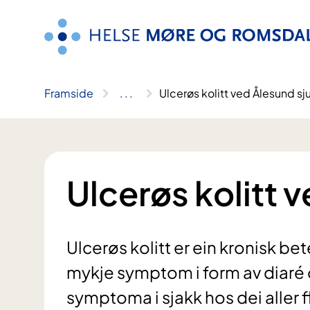
Hopp
til
innhald
Framside
..
.
Ulcerøs kolitt ved Ålesund s
Ulcerøs kolitt 
Ulcerøs kolitt er ein kronisk b
mykje symptom i form av diar
symptoma i sjakk hos dei aller f