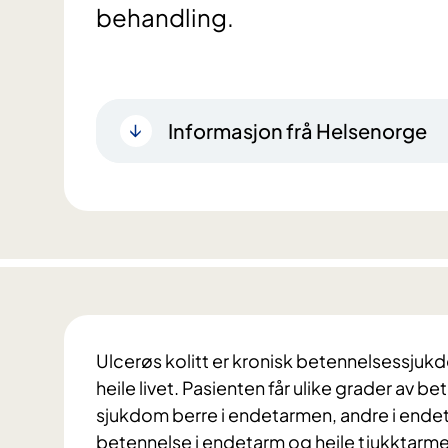
behandling.
Informasjon frå Helsenorge
Ulcerøs kolitt er kronisk betennelsessjuk
heile livet. Pasienten får ulike grader av 
sjukdom berre i endetarmen, andre i ende
betennelse i endetarm og heile tjukktarme