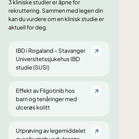
3 kliniske studier er åpne for
rekruttering. Sammen med legen din
kan du vurdere om en klinisk studie er
aktuell for deg.
IBD i Rogaland – Stavanger
Universitetssjukehus IBD
studie (SUSI)
Effekt av Filgotinib hos
barn og tenåringer med
ulcerøs kolitt
Utprøving av legemiddelet
guselkumab ved ulcerøs