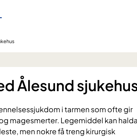
jukehus
ved Ålesund sjukehu
etennelsessjukdom i tarmen som ofte gir
é og magesmerter. Legemiddel kan hald
leste, men nokre få treng kirurgisk