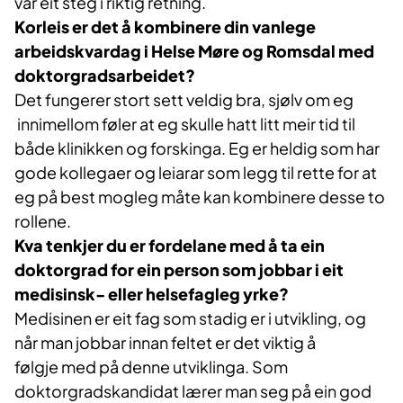
var eit steg i riktig retning.
Korleis er det å kombinere din vanlege
arbeidskvardag i Helse Møre og Romsdal med
doktorgradsarbeidet?
Det fungerer stort sett veldig bra, sjølv om eg​
innimellom føler at eg skulle hatt litt meir ​tid til
både klinikken og forskinga. Eg er heldig som har
gode kollegaer og leiarar som legg til rette for at
eg på best mogleg måte kan kombinere desse to
rollene.
Kva tenkjer du er fordelane med å ta ein
doktorgrad for ein person som jobbar i eit
medisinsk- eller helsefagleg yrke?
Medisinen er eit fag som stadig er i utvikling, og
når man jobbar innan feltet er det viktig å
følgje med på denne utviklinga. Som
doktorgradskandidat lærer man seg på ein god