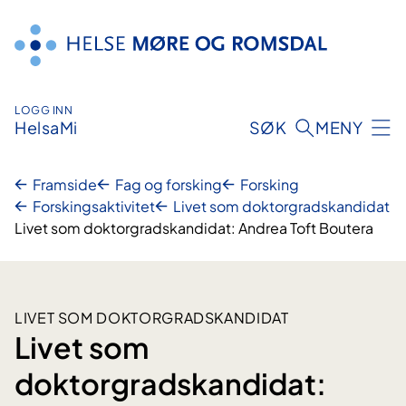
Hopp
til
innhald
LOGG INN
HelsaMi
SØK
MENY
Framside
Fag og forsking
Forsking
Forskingsaktivitet
Livet som doktorgradskandidat
Livet som doktorgradskandidat: Andrea Toft Boutera
LIVET SOM DOKTORGRADSKANDIDAT
Livet som
doktorgradskandidat: