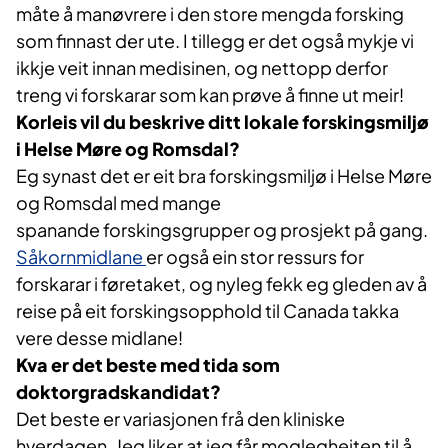
måte å manøvrere i den store mengda forsking
som finnast der ute. I tillegg er det også mykje vi
ikkje veit innan medisinen, og nettopp derfor
treng vi forskarar som kan prøve å finne ut meir!
Korleis vil du beskrive ditt lokale forskingsmiljø
i Helse Møre og Romsdal?
Eg synast det er eit bra forskingsmiljø i Helse Møre
og Romsdal med mange
spanande forskingsgrupper og prosjekt på gang.
Såkornmidlane ​
er også ein stor ressurs for
forskarar i føretaket, og nyleg fekk eg gleden av å
reise på eit forskingsopphold til Canada takka
vere desse midlane!
Kva er det beste med tida som
doktorgradskandidat?
Det beste er variasjonen frå den kliniske
hverdagen. Jeg liker at jeg får moglegheiten til å