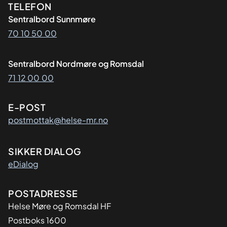
Kontaktinformasjon
TELEFON
Sentralbord Sunnmøre
70 10 50 00
Sentralbord Nordmøre og Romsdal
71 12 00 00
E-POST
postmottak@helse-mr.no
SIKKER DIALOG
eDialog
Adresse
POSTADRESSE
Helse Møre og Romsdal HF
Postboks 1600