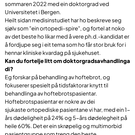
sommaren 2022 med ein doktorgrad ved
Universitetet i Bergen.​​​
Heilt sidan medisinstudiet har ho beskreve seg
sjølv som "ein ortopedi-spire", og fortel at noko
av det beste ho likar med å vere ph.d.-kandidat er
å fordjupe seg i eit tema som ho får stor bruk for i
hennar kliniske kvardag på sjukehuset.
Kan du fortelje litt om doktorgradsavhandlinga
di?
​Eg forskar på behandling av hoftebrot, og
fokuserer spesielt på tidsfaktorar knytt til
behandlinga av hoftebrotspasientar.
Hoftebrotspasientar er nokre av dei​
sjukaste ortopediske pasientane vi har, med ein 1-
års dødeligheit på 24% og 5-års dødelegheit på
heile 60%. Det er ein skrøpelig og multimorbid
pasientgruppe som treng den beste