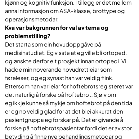
kjønn og kognitiv funksjon. I tillegg er det mellom
anna informasjon om ASA-klasse, brottype og
operasjonsmetodar.
Kva var bakgrunnen for val av tema og
problemstilling?
Det starta som ein hovudoppgåve på
medisinstudiet. Eg visste at eg ville bli ortoped,
og ønskte derfor eit prosjekt innan ortopedi. Vi
hadde min noverande hovudrettleiar som
føreleser, og eg synast han var veldig flink.
Ettersom han var leiar for hoftebrotsregisteret var
det naturlig å forske på hoftebrot. Sjølv om
eg ikkje kunne så mykje om hoftebrot på den tida
er eg no veldig glad for at det blei akkurat den
pasientgruppa eg forskar på. Det er givande å
forske på hoftebrotspasientar fordi det er av stor
betyding å finne nye behandlingsmetodar og