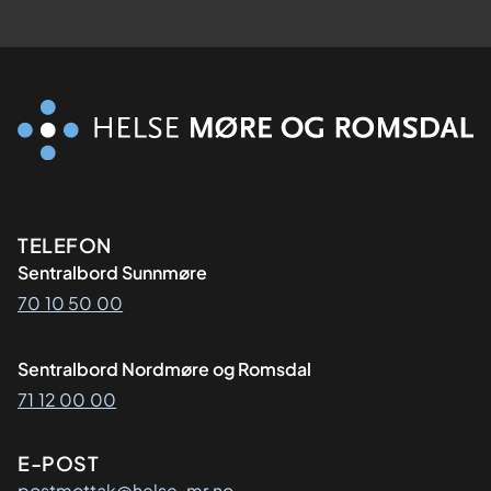
Kontaktinformasjon
TELEFON
Sentralbord Sunnmøre
70 10 50 00
Sentralbord Nordmøre og Romsdal
71 12 00 00
E-POST
postmottak@helse-mr.no