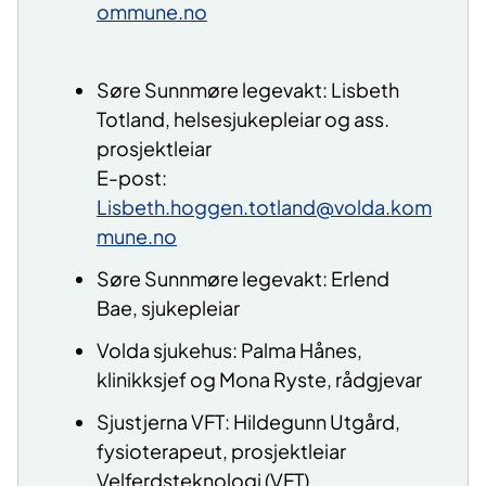
ommune.no
Søre Sunnmøre legevakt: Lisbeth
Totland, helsesjukepleiar og ass.
prosjektleiar
E-post:
Lisbeth.hoggen.totland@volda.kom
mune.no
Søre Sunnmøre legevakt: Erlend
Bae, sjukepleiar
Volda sjukehus: Palma Hånes,
klinikksjef og
Mona Ryste, rådgjevar
Sjustjerna VFT: Hildegunn Utgård,
fysioterapeut, prosjektleiar
Velferdsteknologi (VFT)