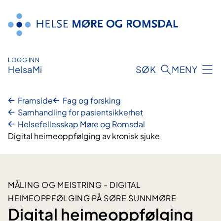
Hopp
til
innhald
LOGG INN
HelsaMi
SØK
MENY
Framside
Fag og forsking
Samhandling for pasientsikkerhet
Helsefellesskap Møre og Romsdal
Digital heimeoppfølging av kronisk sjuke
MÅLING OG MEISTRING - DIGITAL
HEIMEOPPFØLGING PÅ SØRE SUNNMØRE
Digital heimeoppfølging