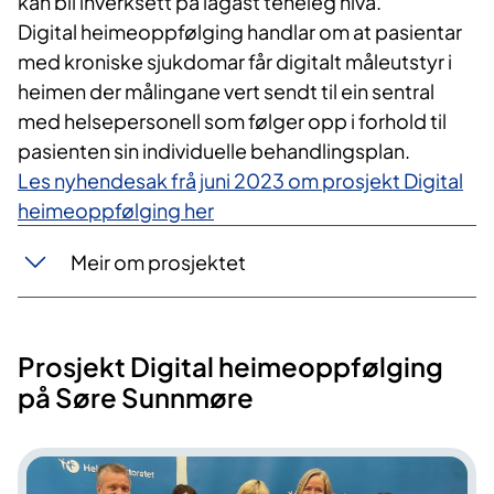
kan bli inverksett på lågast teneleg nivå.
Digital heimeoppfølging handlar om at pasientar
med kroniske sjukdomar får digitalt måleutstyr i
heimen der målingane vert sendt til ein sentral
med helsepersonell som følger opp i forhold til
pasienten sin individuelle behandlingsplan.
Les nyhendesak frå juni 2023 om prosjekt Digital
heimeoppfølging her
Meir om prosjektet
Prosjekt Digital heimeoppfølging
på Søre Sunnmøre