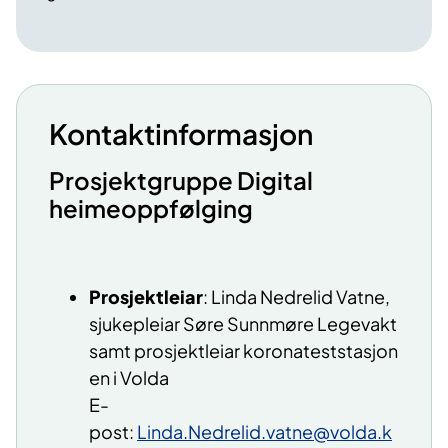
Kontaktinformasjon
​Prosjektgruppe Digital
heimeoppfølging
Prosjektleiar
: Linda Nedrelid Vatne,
sjukepleiar Søre Sunnmøre Legevakt
samt prosjektleiar
koronateststasjon
en i Volda
E-
post:
Linda.Nedrelid.vatne@volda.k