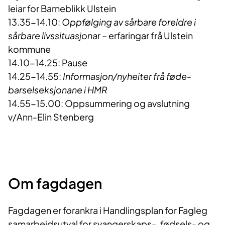
leiar for Barneblikk Ulstein
13.35-14.10:
Oppfølging av sårbare foreldre i
sårbare livssituasjona
r – erfaringar frå Ulstein
kommune
14.10-14.25: Pause
14.25-14.55:
Informasjon/nyheiter frå føde-
barselseksjonane i HMR
14.55-15.00: Oppsummering og avslutning
v/Ann-Elin Stenberg
Om fagdagen
Fagdagen er forankra i Handlingsplan for Fagleg
samarbeidsutval for svangerskaps-, fødsels- og