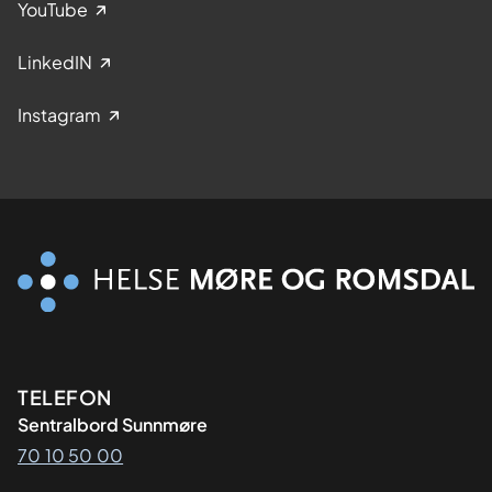
YouTube
LinkedIN
Instagram
Kontaktinformasjon
TELEFON
Sentralbord Sunnmøre
70 10 50 00