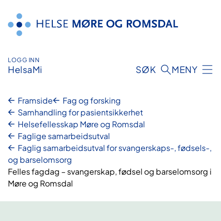
Hopp
til
innhald
LOGG INN
HelsaMi
SØK
MENY
Framside
Fag og forsking
Samhandling for pasientsikkerhet
Helsefellesskap Møre og Romsdal
Faglige samarbeidsutval
Faglig samarbeidsutval for svangerskaps-, fødsels-,
og barselomsorg
Felles fagdag – svangerskap, fødsel og barselomsorg i
Møre og Romsdal