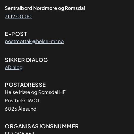
Sentralbord Nordmøre og Romsdal
71 12 00 00
E-POST
postmottak@helse-mr.no
SIKKER DIALOG
eDialog
Adresse
POSTADRESSE
Helse Møre og Romsdal HF
Postboks 1600
6026 Ålesund
Organisasjon
ORGANISASJONSNUMMER
997 005 562