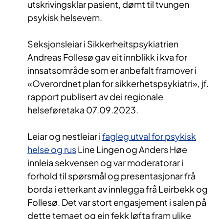
utskrivingsklar pasient, dømt til tvungen
psykisk helsevern.
Seksjonsleiar i Sikkerheitspsykiatrien
Andreas Follesø gav eit innblikk i kva for
innsatsområde som er anbefalt framover i
«Overordnet plan for sikkerhetspsykiatri», jf.
rapport publisert av dei regionale
helseføretaka 07.09.2023.
Leiar og nestleiar i
fagleg utval for psykisk
helse og rus
Line Lingen og Anders Høe
innleia sekvensen og var moderatorar i
forhold til spørsmål og presentasjonar frå
borda i etterkant av innlegga frå Leirbekk og
Follesø. Det var stort engasjement i salen på
dette temaet og ein fekk løfta fram ulike