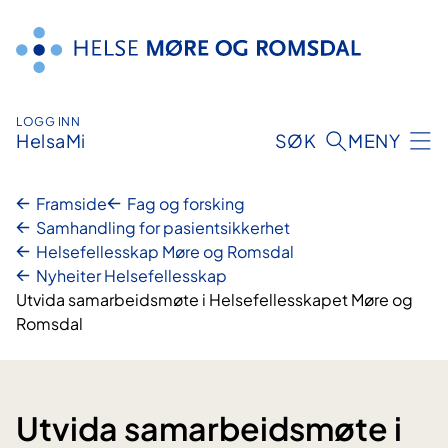
Hopp
til
innhald
LOGG INN
HelsaMi
SØK
MENY
Framside
Fag og forsking
Samhandling for pasientsikkerhet
Helsefellesskap Møre og Romsdal
Nyheiter Helsefellesskap
Utvida samarbeidsmøte i Helsefellesskapet Møre og
Romsdal
Utvida samarbeidsmøte i