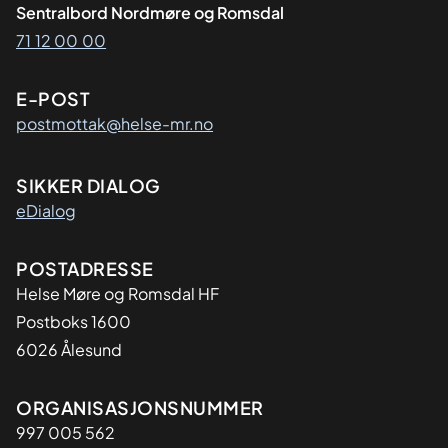
Sentralbord Nordmøre og Romsdal
71 12 00 00
E-POST
postmottak@helse-mr.no
SIKKER DIALOG
eDialog
Adresse
POSTADRESSE
Helse Møre og Romsdal HF
Postboks 1600
6026 Ålesund
Organisasjon
ORGANISASJONSNUMMER
997 005 562