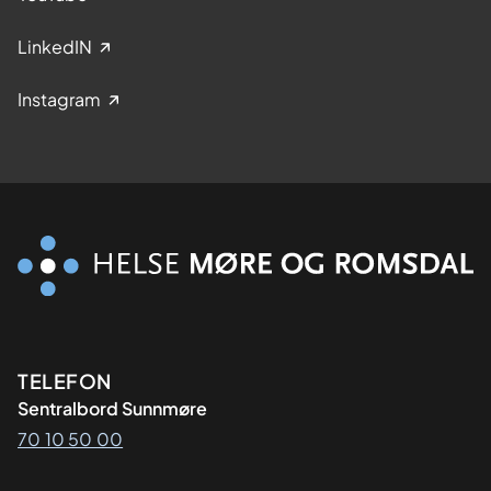
LinkedIN
Instagram
Kontaktinformasjon
TELEFON
Sentralbord Sunnmøre
70 10 50 00