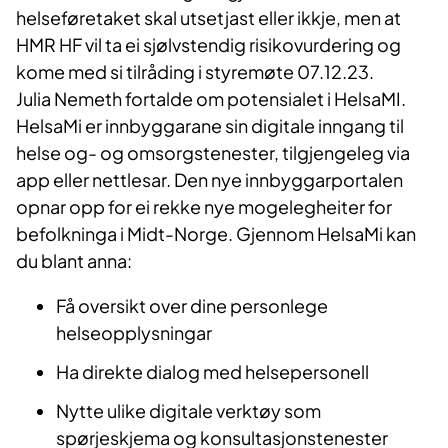
helseføretaket skal utsetjast eller ikkje, men at
HMR HF vil ta ei sjølvstendig risikovurdering og
kome med si tilråding i styremøte 07.12.23.
Julia Nemeth fortalde om potensialet i HelsaMI.
HelsaMi er innbyggarane sin digitale inngang til
helse og- og omsorgstenester, tilgjengeleg via
app eller nettlesar. Den nye innbyggarportalen
opnar opp for ei rekke nye mogelegheiter for
befolkninga i Midt-Norge. Gjennom HelsaMi kan
du blant anna:
Få oversikt over dine personlege
helseopplysningar
Ha direkte dialog med helsepersonell
Nytte ulike digitale verktøy som
spørjeskjema og konsultasjonstenester