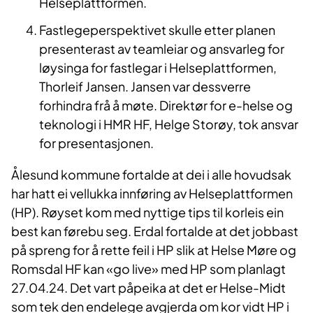
Helseplattformen.
Fastlegeperspektivet skulle etter planen
presenterast av teamleiar og ansvarleg for
løysinga for fastlegar i Helseplattformen,
Thorleif Jansen. Jansen var dessverre
forhindra frå å møte. Direktør for e-helse og
teknologi i HMR HF, Helge Storøy, tok ansvar
for presentasjonen.
Ålesund kommune fortalde at dei i alle hovudsak
har hatt ei vellukka innføring av Helseplattformen
(HP). Røyset kom med nyttige tips til korleis ein
best kan førebu seg. Erdal fortalde at det jobbast
på spreng for å rette feil i HP slik at Helse Møre og
Romsdal HF kan «go live» med HP som planlagt
27.04.24. Det vart påpeika at det er Helse-Midt
som tek den endelege avgjerda om kor vidt HP i