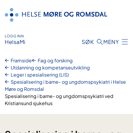
Hopp
til
innhald
LOGG INN
HelsaMi
SØK
MENY
Framside
Fag og forsking
Utdanning og kompetanseutvikling
Leger i spesialisering (LIS)
Spesialisering i barne- og ungdomspsykiatri i Helse
Møre og Romsdal
Spesialisering i barne- og ungdomspsykiatri ved
Kristiansund sjukehus