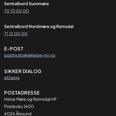
Sentralbord Sunnmøre
70 10 50 00
Sentralbord Nordmøre og Romsdal
71 12 00 00
E-POST
postmottak@helse-mr.no
SIKKER DIALOG
eDialog
Adresse
POSTADRESSE
Helse Møre og Romsdal HF
Postboks 1600
6026 Ålesund